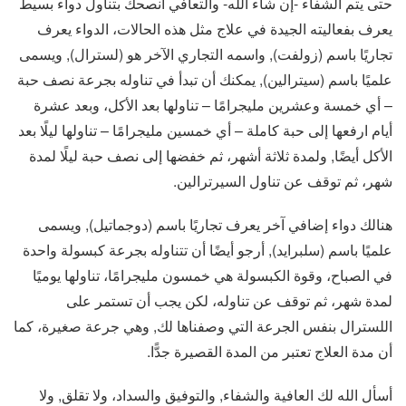
حتى يتم الشفاء -إن شاء الله- والتعافي أنصحك بتناول دواء بسيط
يعرف بفعاليته الجيدة في علاج مثل هذه الحالات، الدواء يعرف
تجاريًا باسم (زولفت), واسمه التجاري الآخر هو (لسترال), ويسمى
علميًا باسم (سيترالين), يمكنك أن تبدأ في تناوله بجرعة نصف حبة
– أي خمسة وعشرين مليجرامًا – تناولها بعد الأكل، وبعد عشرة
أيام ارفعها إلى حبة كاملة – أي خمسين مليجرامًا – تناولها ليلًا بعد
الأكل أيضًا, ولمدة ثلاثة أشهر، ثم خفضها إلى نصف حبة ليلًا لمدة
شهر، ثم توقف عن تناول السيرترالين.
هنالك دواء إضافي آخر يعرف تجاريًا باسم (دوجماتيل), ويسمى
علميًا باسم (سلبرايد), أرجو أيضًا أن تتناوله بجرعة كبسولة واحدة
في الصباح، وقوة الكبسولة هي خمسون مليجرامًا، تناولها يوميًا
لمدة شهر، ثم توقف عن تناوله، لكن يجب أن تستمر على
اللسترال بنفس الجرعة التي وصفناها لك, وهي جرعة صغيرة، كما
أن مدة العلاج تعتبر من المدة القصيرة جدًّا.
أسأل الله لك العافية والشفاء, والتوفيق والسداد، ولا تقلق, ولا