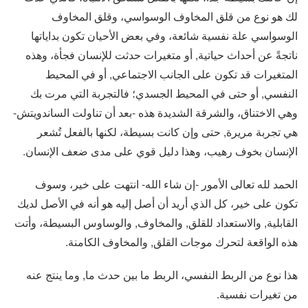
لك هو نوع من قلق المخاوف الوسواسي، وقلق المخاوف
الوسواسي علة نفسية شائعة، وفي بعض الأحيان تكون بداياتها
ناتجةً عن أحداث حياتية, أو متغيرات حدثت للإنسان فجأة، وهذه
المتغيرات قد تكون على الجانب الاجتماعي, أو في المحيط
النفسي, أو حتى في المحيط الجسدي؛ فالتجربة التي مرت بك
وهي الاختناق، والشرقة الشديدة هذه -بعد أن تناولت الساندويتش-
هي تجربة مريرة, حتى وإن كانت بسيطة، لكنها بالفعل تُشعر
الإنسان بخوف رهيب، وهذا دليل قوي على مدى ضعف الإنسان.
الحمد لله تعالى الأمور -إن شاء الله- انتهت على خير، وسوف
تكون على خير، كل الذي أريد أن أصل إليه هو أنه في الأصل لديك
القابلية, والاستعداد للقلق, والمخاوف, والوساوس البسيطة، وأتت
هذه الواقعة لتحرك موجات القلق, والمخاوف الكامنة.
هذا نوع من الربط النفسي، الربط ما بين حدث ما, وما ينتج عنه
من تغيرات نفسية.