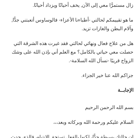
زال مستمرًّا معي إلى الآن, يخف أحيانًا ويزداد أحيانًا.
ما هو تقييمكم لحالتي -أطباءنا الأعزاء- فالوساوس أتعبتني جدًّا,
وآلام البطن والغازات تزيد.
هل من علاج فعال ونهائي لحالتي فقد غيرت هذه الشرقة التي
حصلت معي حياتي بالكامل؟ مع العلم أني بإذن الله على وشك
الزواج قريبًا -نسأل الله السلامة-.
جزاكم الله عنا خير الجزاء.
الإجابــة
بسم الله الرحمن الرحيم
السلام عليكم ورحمة الله وبركاته وبعد،،،
إن حالتك بسيطة جدًّا، لكنها بالفعل تستحق الانتباه، فالذي حدث