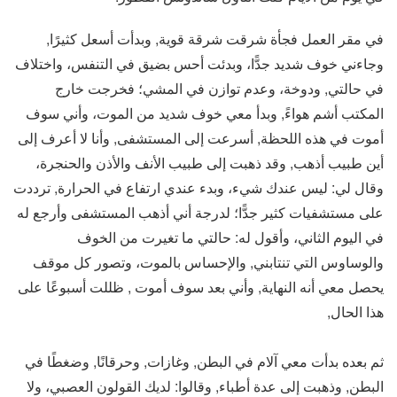
في مقر العمل فجأة شرقت شرقة قوية, وبدأت أسعل كثيرًا,
وجاءني خوف شديد جدًّا، وبدئت أحس بضيق في التنفس، واختلاف
في حالتي, ودوخة، وعدم توازن في المشي؛ فخرجت خارج
المكتب أشم هواءً, وبدأ معي خوف شديد من الموت، وأني سوف
أموت في هذه اللحظة, أسرعت إلى المستشفى, وأنا لا أعرف إلى
أين طبيب أذهب, وقد ذهبت إلى طبيب الأنف والأذن والحنجرة،
وقال لي: ليس عندك شيء، وبدء عندي ارتفاع في الحرارة, ترددت
على مستشفيات كثير جدًّا؛ لدرجة أني أذهب المستشفى وأرجع له
في اليوم الثاني، وأقول له: حالتي ما تغيرت من الخوف
والوساوس التي تنتابني, والإحساس بالموت، وتصور كل موقف
يحصل معي أنه النهاية, وأني بعد سوف أموت , ظللت أسبوعًا على
هذا الحال,
ثم بعده بدأت معي آلام في البطن, وغازات, وحرقانًا, وضغطًا في
البطن, وذهبت إلى عدة أطباء, وقالوا: لديك القولون العصبي، ولا