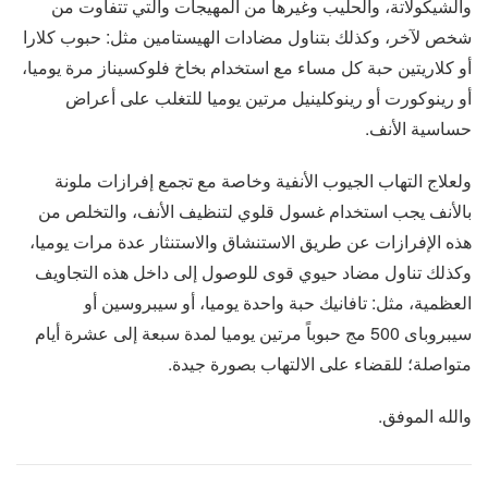
والشيكولاتة، والحليب وغيرها من المهيجات والتي تتفاوت من
شخص لآخر، وكذلك بتناول مضادات الهيستامين مثل: حبوب كلارا
أو كلاريتين حبة كل مساء مع استخدام بخاخ فلوكسيناز مرة يوميا،
أو رينوكورت أو رينوكلينيل مرتين يوميا للتغلب على أعراض
حساسية الأنف.
ولعلاج التهاب الجيوب الأنفية وخاصة مع تجمع إفرازات ملونة
بالأنف يجب استخدام غسول قلوي لتنظيف الأنف، والتخلص من
هذه الإفرازات عن طريق الاستنشاق والاستنثار عدة مرات يوميا،
وكذلك تناول مضاد حيوي قوى للوصول إلى داخل هذه التجاويف
العظمية، مثل: تافانيك حبة واحدة يوميا، أو سيبروسين أو
سيبروباى 500 مج حبوباً مرتين يوميا لمدة سبعة إلى عشرة أيام
متواصلة؛ للقضاء على الالتهاب بصورة جيدة.
والله الموفق.