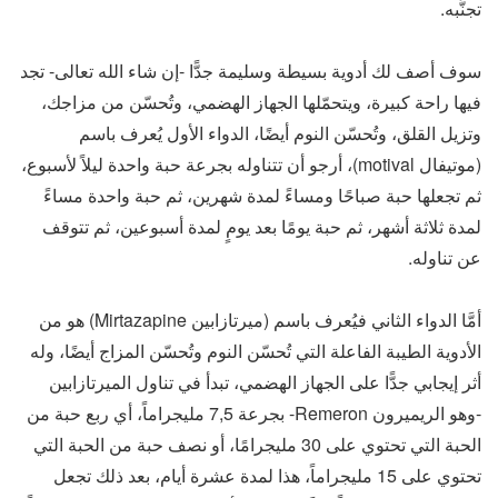
تجنُّبه.
سوف أصف لك أدوية بسيطة وسليمة جدًّا -إن شاء الله تعالى- تجد
فيها راحة كبيرة، ويتحمّلها الجهاز الهضمي، وتُحسّن من مزاجك،
وتزيل القلق، وتُحسّن النوم أيضًا، الدواء الأول يُعرف باسم
(موتيفال motival)، أرجو أن تتناوله بجرعة حبة واحدة ليلاً لأسبوع،
ثم تجعلها حبة صباحًا ومساءً لمدة شهرين، ثم حبة واحدة مساءً
لمدة ثلاثة أشهر، ثم حبة يومًا بعد يومٍ لمدة أسبوعين، ثم تتوقف
عن تناوله.
أمَّا الدواء الثاني فيُعرف باسم (ميرتازابين Mirtazapine) هو من
الأدوية الطيبة الفاعلة التي تُحسّن النوم وتُحسّن المزاج أيضًا، وله
أثر إيجابي جدًّا على الجهاز الهضمي، تبدأ في تناول الميرتازابين
-وهو الريميرون Remeron- بجرعة 7,5 مليجراماً، أي ربع حبة من
الحبة التي تحتوي على 30 مليجرامًا، أو نصف حبة من الحبة التي
تحتوي على 15 مليجراماً، هذا لمدة عشرة أيام، بعد ذلك تجعل