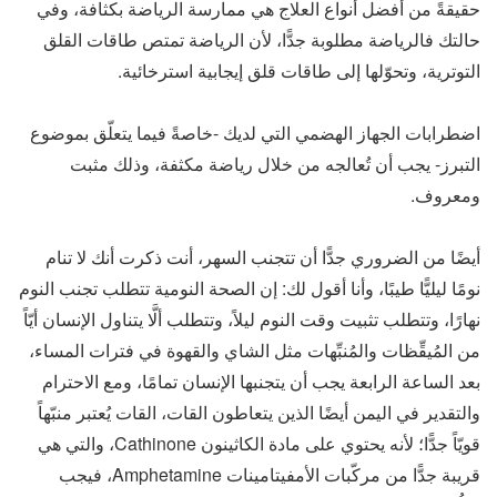
حقيقةً من أفضل أنواع العلاج هي ممارسة الرياضة بكثافة، وفي
حالتك فالرياضة مطلوبة جدًّا، لأن الرياضة تمتص طاقات القلق
التوترية، وتحوّلها إلى طاقات قلق إيجابية استرخائية.
اضطرابات الجهاز الهضمي التي لديك -خاصةً فيما يتعلّق بموضوع
التبرز- يجب أن تُعالجه من خلال رياضة مكثفة، وذلك مثبت
ومعروف.
أيضًا من الضروري جدًّا أن تتجنب السهر، أنت ذكرت أنك لا تنام
نومًا ليليًّا طيبًا، وأنا أقول لك: إن الصحة النومية تتطلب تجنب النوم
نهارًا، وتتطلب تثبيت وقت النوم ليلاً، وتتطلب ألَّا يتناول الإنسان أيّاً
من المُيقِّظات والمُنبِّهات مثل الشاي والقهوة في فترات المساء،
بعد الساعة الرابعة يجب أن يتجنبها الإنسان تمامًا، ومع الاحترام
والتقدير في اليمن أيضًا الذين يتعاطون القات، القات يُعتبر منبّهاً
قويّاً جدًّا؛ لأنه يحتوي على مادة الكاثينون Cathinone، والتي هي
قريبة جدًّا من مركّبات الأمفيتامينات Amphetamine، فيجب