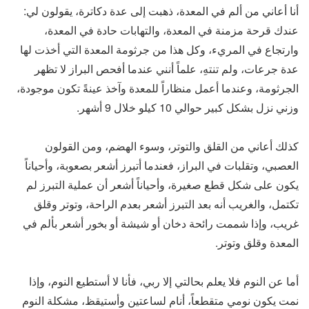
أنا أعاني من ألم في المعدة، ذهبت إلى عدة دكاترة، يقولون لي:
عندك قرحة مزمنة في المعدة، والتهابات حادة في المعدة،
وارتجاع في المريء، وكل هذا من جرثومة المعدة التي أخذت لها
عدة جرعات، ولم تنتهِ، علماً أنني عندما أفحص البراز لا تظهر
الجرثومة، وعندما أعمل منظاراً للمعدة وآخذ عينةً تكون موجودة،
وزني نزل بشكل كبير حوالي 10 كيلو خلال 9 أشهر.
كذلك أعاني من القلق والتوتر، وسوء الهضم، ومن القولون
العصبي، وتقلبات في البراز، فعندما أتبرز أشعر بصعوبة، وأحياناً
يكون على شكل قطع صغيرة، وأحياناً أشعر أن عملية التبرز لم
تكتمل، والغريب أنه بعد التبرز أشعر بعدم الراحة، وتوتر وقلق
غريب، وإذا شممت رائحة دخان أو شيشة أو بخور أشعر بألم في
المعدة وقلق وتوتر.
أما عن النوم فلا يعلم بحالتي إلا ربي، فأنا لا أستطيع النوم، وإذا
نمت يكون نومي متقطعاً، أنام لساعتين وأستيقظ، مشكلة النوم