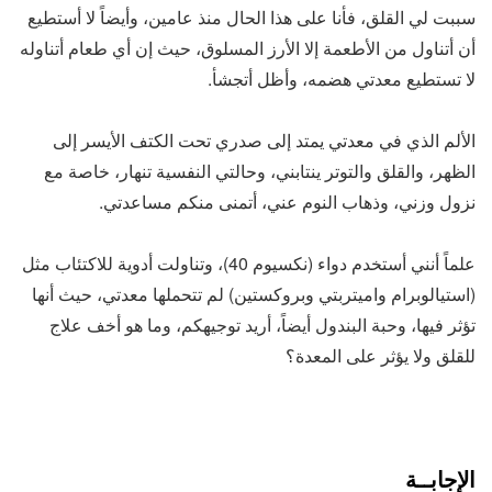
سببت لي القلق، فأنا على هذا الحال منذ عامين، وأيضاً لا أستطيع
أن أتناول من الأطعمة إلا الأرز المسلوق، حيث إن أي طعام أتناوله
لا تستطيع معدتي هضمه، وأظل أتجشأ.
الألم الذي في معدتي يمتد إلى صدري تحت الكتف الأيسر إلى
الظهر، والقلق والتوتر ينتابني، وحالتي النفسية تنهار، خاصة مع
نزول وزني، وذهاب النوم عني، أتمنى منكم مساعدتي.
علماً أنني أستخدم دواء (نكسيوم 40)، وتناولت أدوية للاكتئاب مثل
(استيالوبرام واميتربتي وبروكستين) لم تتحملها معدتي، حيث أنها
تؤثر فيها، وحبة البندول أيضاً، أريد توجيهكم، وما هو أخف علاج
للقلق ولا يؤثر على المعدة؟
الإجابــة