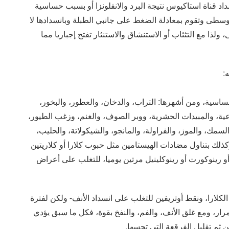
نسداد قناة استاكيوس نتيجة البرد والانفلونزا أو بسبب حساسية
الوسطى وتقوم بمعادلة الضغط على جانبي الطبلة وبانسدادها لا
لذا مع التثئاب أو الاستنشاق والاستنثار تفتح إجباريا مما
:
اسية، ومن أشهرها: التراب، والدخان، والعطور، والبخور،
ية، والمبيدات الحشرية، ووبر الصوف، والغنم، وزغب الطيور،
سمك، والموز، والفراولة، والمانجو، والشيكولاتة، والحليب،
لك بتناول مضادات الهيستامين مثل حبوب كلارا أو كلاريتين
و رينوكورت أو رينوكلينيل مرتين يوميا، للتغلب على أعراض
كلارا، ونقط أوتريفين للتغلب على انسداد الأنف- ولكن لفترة
مرار، ومع غلق الأنف، والفم، والنفخ بقوة، فكل ما سبق يؤدي
 ثم تقليل الفرقعة التي تحسها.