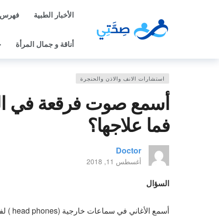
الأخبار الطبية
فهرس 
أناقة و جمال المرأة
ح
استشارات الانف والاذن والحنجرة
أسمع صوت فرقعة في ال
فما علاجها؟
Doctor
أغسطس 11, 2018
السؤال
أسمع الأغاني في سماعات خارجية (head phones ) لفترات طويلة، وبصوت عال، وللأسف ظهرت علي: