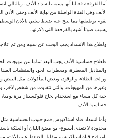
أما الفرقعة فغالبا أنها بسبب انسداد الأنف، وبالتالي ا
الأنف وهي القناة الواصلة من نهاية الأنف وحتى الأذن 
تقوم بوظيفتها مما ينتج عنه ضغط سلبي بالأذن الوسطى، و
يسبب صوتا أشبه بالفرقعة التي ذكرتها.
ولعلاج هذا الانسداد يجب البحث عن سببه ومن ثم علاجه
فلعلاج حساسية الأنف يجب البعد تماما عن مهيجات الحس
والمناديل المعطرة، ومعطرات الجو، والمنظفات الصناع
ورائحة الطلاء، والوقود، وبعض المأكولات مثل البيض وال
وغيرها من المهيجات، والتي تتفاوت من شخص لآخر، وكذ
حبة كل مساء مع استخدام بخاخ فلوكسيناز مرة يوميا، أ
حساسية الأنف.
وأما انسداد قناة استاكيوس فمع حبوب الحساسية مثل ال
محدودة لا تتعدى أسبوع- مع مضغ اللبان أو العلكة باست
إلى فتح قناة استاكيوس، وتقليل الضغط على الأذن، ومن