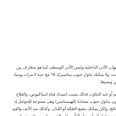
لتهاب الأذن الداخلية وليس الأذن الوسطى كما هو متعارف بين
الناس، وهذه الدوخة سرعان ما تتلاشى تدريجيا مع الوقت، ولا يمكنك تناول حبوب بيتاسيرك 16 مج حبة 3 مرات يوميا،
ين وبسيط.
فم أو عند التثاؤب فذلك بسبب انسداد قناة استاكيوس، والعلاج
ون بتناول حبوب مضادة (للهيستامين) وهى ممنوعة للحوامل إذ
ج، ولكن يمكنك مضغ العلكة أو اللبان، وكذلك سد الأنف والفم
ن تناول أي أدوية أو التأثير على الجنين، فهوني على نفسك