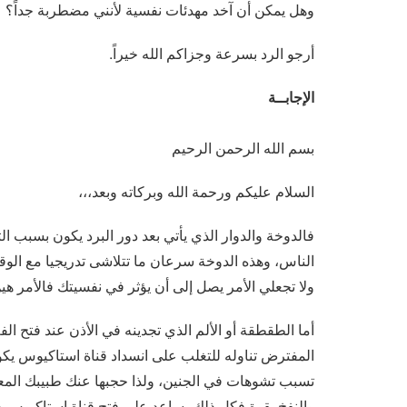
وهل يمكن أن آخد مهدئات نفسية لأنني مضطربة جداً؟
أرجو الرد بسرعة وجزاكم الله خيراً.
الإجابــة
بسم الله الرحمن الرحيم
السلام عليكم ورحمة الله وبركاته وبعد،،،
فالدوخة والدوار الذي يأتي بعد دور البرد يكون بسبب ا
ولا تجعلي الأمر يصل إلى أن يؤثر في نفسيتك فالأمر ه
أما الطقطقة أو الألم الذي تجدينه في الأذن عند فتح ال
المفترض تناوله للتغلب على انسداد قناة استاكيوس يك
تسبب تشوهات في الجنين، ولذا حجبها عنك طبيبك المعال
والنفخ بقوة فكل ذلك يساعد على فتح قناة استاكيوس دو