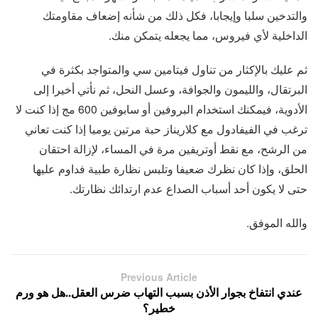
والتدخين سلبا وإيجابا، فكل ذلك من شأنه إضعاف مقاومتك
الداخلية لأي فيروس، مما يجعله يتمكن منك.
ثم عليك بالإكثار من تناول فيتامين سي والمتواجد بكثرة في
البرتقال، والليمون والجوافة، وعسل النحل، ثم نأتي أخيرا إلى
الأدوية، فيمكنك استخدام البروفين أو سابوفين 600 مج إذا كنت لا
ترغب في الفيفادول مع كلاريناز حبة مرتين يوميا إذا كنت تعاني
من الرشح، مع نقط أوتريفين مرة في المساء، لإزالة احتقان
الحلق، وإذا كان نظرك ضعيفا وتلبس نظارة طبية فداوم عليها
حتى لا يكون أحد أسباب الصداع عدم ارتدائك نظارتك.
والله الموفق.
Previous Article
عندي انتفاخ بجوار الأذن بسبب التهاب ضرس العقل..هل هو ورم
خطير؟