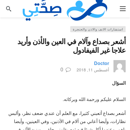
استشارات الانف والاذن والحنجرة
أشعر بصداع وآلام في العين والأذن وأريد
علاجا غير الفيفادول
Doctor
0
أغسطس 11, 2018
السؤال
السلام عليكم ورحمة الله وبركاته.
أشعر بصداع أتعبني كثيرا، مع العلم أن عندي ضعف نظر، وألبس
نظارات، وأيضا أعاني من آلام في الأذنين، وفي العينين، وأيضا
بلغم، وعندما آكل شيئا فيه ثوم يؤلمني حلقي، ويزيد الألم في