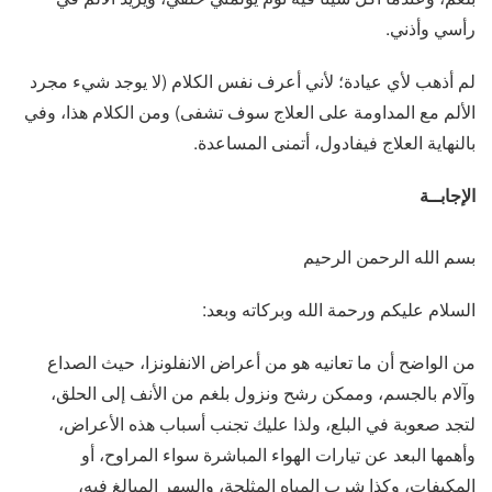
رأسي وأذني.
لم أذهب لأي عيادة؛ لأني أعرف نفس الكلام (لا يوجد شيء مجرد
الألم مع المداومة على العلاج سوف تشفى) ومن الكلام هذا، وفي
بالنهاية العلاج فيفادول، أتمنى المساعدة.
الإجابــة
بسم الله الرحمن الرحيم
السلام عليكم ورحمة الله وبركاته وبعد:
من الواضح أن ما تعانيه هو من أعراض الانفلونزا، حيث الصداع
وآلام بالجسم، وممكن رشح ونزول بلغم من الأنف إلى الحلق،
لتجد صعوبة في البلع، ولذا عليك تجنب أسباب هذه الأعراض،
وأهمها البعد عن تيارات الهواء المباشرة سواء المراوح، أو
المكيفات، وكذا شرب المياه المثلجة، والسهر المبالغ فيه،