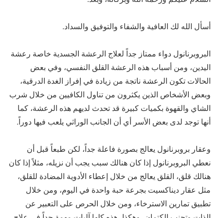
أسأل الله لك العافية والشفاء والتوفيق والسداد.
البروبرنانول دواء ممتاز جداً لعلاج الرعشة الجسدية خاصة رعشة
اليدين، ومن أسباب هذه الرعشة القلق النفسي، وفي بعض
الحالات تكون الرعشة ناتجة من زيادة في إفراز الغدة الدرقية،
وبعض الأشخاص الذين يكثرون من تناول الكافيين من خلال شرب
الشاي والقهوة بكميات كبيرة قد تحدث لديهم هذه الرعشة، كما
أنها توجد لدى بعض الأسر أي أن الجانب الوراثي يلعب فيها دوراً.
وعقار بروبرنانول يعالج بصورة فاعلة جداً، لكن طبعاً قبل أن
نعطي البروبرنانول إذا كان هنالك سبب يجب أن نزيله، مثلاً إذا كان
هنالك قلق، القلق يعالج من خلال إعطاء الأدوية المضادة للقلق،
مثل عقار ديناكسيت بجرعة حبة واحدة في اليوم، ومن خلال
تطبيق تمارين الاسترخاء، ومن خلال الحرص على التعبير عن
الذات وتجنب الكتمان، وهكذا، هذه كلها آليات مهمة جداً في علاج