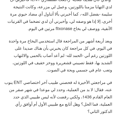
لدي التهابا مزمنا باللوزتين، وعمل لي مزرعة، وكانت النتيجة
سليمة -بفضل الله-، كما أخبرني بألا أتناول أي مضاد حيوي مرة
أخرى، إلا إذا هو وصفه لي، وأخبرني أن لدي تضخما في القرنيات
الأنفية، ووصف لي بخاخ flixonase مرتين في اليوم.
وبعد أربعة أشهر من المراجعة قال استخدمي البخاخ مرة واحدة
في اليوم، في كل مراجعة كان يخبرني بأن هناك صديدا على
اللوزتين رغم أني -الحمد لله- لم أعد أصاب بالحمى والالتهاب
الشديد بها، فقط تصيبني قشعريرة ووخز خفيف في اللوزتين،
وتعب عام في جسمي وبحة في الصوت.
في مراجعتي الأخيرة له فحصني طبيب آخر اختصاصي ENT ينوب
عنه، فقال: لا بد من العملية، وحدد لي موعدا في شهر صفر من
العام القادم 1436، ولكني رفضت لأنه ليس طبيبي الذي حدد
العملية، فما الحل؟ وهل أتابع مع طبيبي الأول أم أوافق رأي
الدكتور الثاني؟