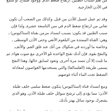
في الأذن الخارجية.
وقد تم عمل غسيل للأذن من قبل, وكذلك من الصعب أن تكون
تعاني من ارتفاع ضغط الدم في سن التاسعة عشرة, ولذا فإن
سبب الطنين قد يكون: بسبب انسداد مزمن بقناة (استاكيوس) ـ
وهي: القناة الممتدة من البلعوم الأنفي وحتى الأذن الوسطى ـ
وخاصة ما أوردته في شكواك من أنك عند غلق الفم, والأنف,
والنفخ بقوة, فإن أذنك تفتح الواحدة تلو الأخرى مع صوت هواء, ثم
ما تلبث إلا أن تنسد مرة أخرى, وتعود لسابق حالها, وهذا النفخ
يسمى طريقة (الفلسالفا) والتي يستخدمها الغواصون لمعادلة
الضغط تحت الماء أثناء غوصهم.
ومع انسداد قناة (استاكيوس) يتكون ضغط سلمى خلف طبلة
الأذن؛ مما يؤدى إلى ترشح سوائل خلف طبلة الأذن, وهو الذى
يشعرك بوجود سائل يهتز بأذنك.