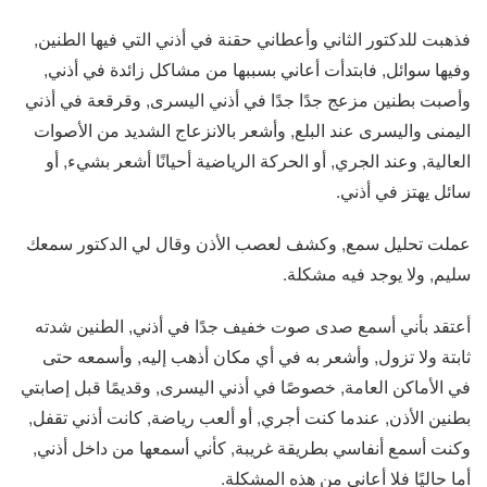
فذهبت للدكتور الثاني وأعطاني حقنة في أذني التي فيها الطنين,
وفيها سوائل, فابتدأت أعاني بسببها من مشاكل زائدة في أذني,
وأصبت بطنين مزعج جدًا جدًا في أذني اليسرى, وقرقعة في أذني
اليمنى واليسرى عند البلع, وأشعر بالانزعاج الشديد من الأصوات
العالية, وعند الجري, أو الحركة الرياضية أحيانًا أشعر بشيء, أو
سائل يهتز في أذني.
عملت تحليل سمع, وكشف لعصب الأذن وقال لي الدكتور سمعك
سليم, ولا يوجد فيه مشكلة.
أعتقد بأني أسمع صدى صوت خفيف جدًا في أذني, الطنين شدته
ثابتة ولا تزول, وأشعر به في أي مكان أذهب إليه, وأسمعه حتى
في الأماكن العامة, خصوصًا في أذني اليسرى, وقديمًا قبل إصابتي
بطنين الأذن, عندما كنت أجري, أو ألعب رياضة, كانت أذني تقفل,
وكنت أسمع أنفاسي بطريقة غريبة, كأني أسمعها من داخل أذني,
أما حاليًا فلا أعاني من هذه المشكلة.