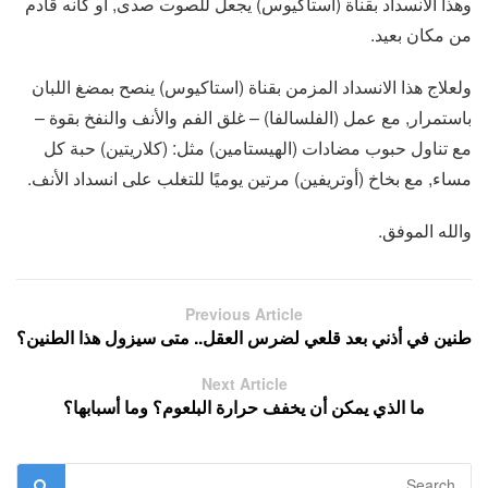
وهذا الانسداد بقناة (استاكيوس) يجعل للصوت صدى, أو كأنه قادم
من مكان بعيد.
ولعلاج هذا الانسداد المزمن بقناة (استاكيوس) ينصح بمضغ اللبان
باستمرار, مع عمل (الفلسالفا) – غلق الفم والأنف والنفخ بقوة –
مع تناول حبوب مضادات (الهيستامين) مثل: (كلاريتين) حبة كل
مساء, مع بخاخ (أوتريفين) مرتين يوميًا للتغلب على انسداد الأنف.
والله الموفق.
Previous Article
طنين في أذني بعد قلعي لضرس العقل.. متى سيزول هذا الطنين؟
Next Article
ما الذي يمكن أن يخفف حرارة البلعوم؟ وما أسبابها؟