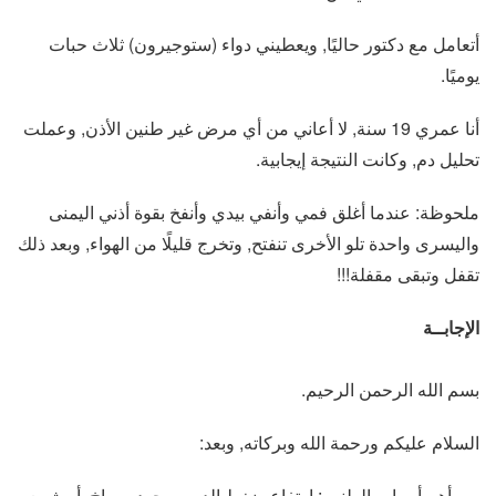
أتعامل مع دكتور حاليًا, ويعطيني دواء (ستوجيرون) ثلاث حبات
يوميًا.
أنا عمري 19 سنة, لا أعاني من أي مرض غير طنين الأذن, وعملت
تحليل دم, وكانت النتيجة إيجابية.
ملحوظة: عندما أغلق فمي وأنفي بيدي وأنفخ بقوة أذني اليمنى
واليسرى واحدة تلو الأخرى تنفتح, وتخرج قليلًا من الهواء, وبعد ذلك
تقفل وتبقى مقفلة!!!
الإجابــة
بسم الله الرحمن الرحيم.
السلام عليكم ورحمة الله وبركاته, وبعد:
من أهم أسباب الطنين: ارتفاع ضغط الدم, ووجود صماخ, أو شمع