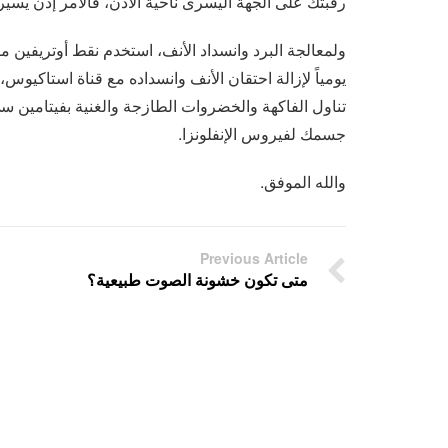
رقبتك على الجهة اليسرى ناحية الأذن، فالأمر إذن يسير
ولمعالجة البرد وانسداد الأنف، استخدم نقط أوتريفين مر
يومياً لإزالة احتقان الأنف وانسداده مع قناة استاكيوس،
تناول الفاكهة والخضروات الطازجة والغنية بفيتامين سى
جسمك لفيروس الإنفلونزا.
والله الموفق.
Previous Article
متى تكون خشونة الصوت طبيعية؟