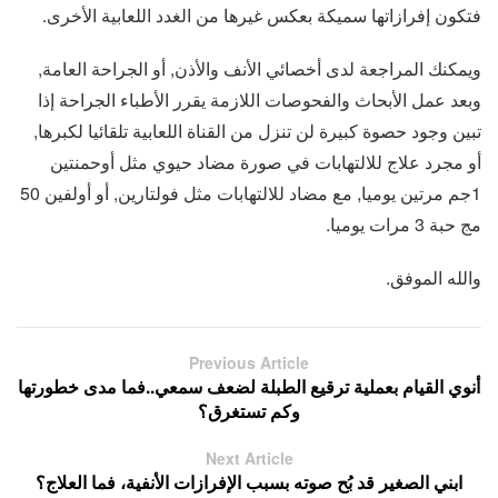
فتكون إفرازاتها سميكة بعكس غيرها من الغدد اللعابية الأخرى.
ويمكنك المراجعة لدى أخصائي الأنف والأذن, أو الجراحة العامة,
وبعد عمل الأبحاث والفحوصات اللازمة يقرر الأطباء الجراحة إذا
تبين وجود حصوة كبيرة لن تنزل من القناة اللعابية تلقائيا لكبرها,
أو مجرد علاج للالتهابات في صورة مضاد حيوي مثل أوحمنتين
1جم مرتين يوميا, مع مضاد للالتهابات مثل فولتارين, أو أولفين 50
مج حبة 3 مرات يوميا.
والله الموفق.
Previous Article
أنوي القيام بعملية ترقيع الطبلة لضعف سمعي..فما مدى خطورتها
وكم تستغرق؟
Next Article
ابني الصغير قد بُح صوته بسبب الإفرازات الأنفية، فما العلاج؟