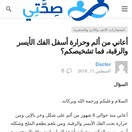
استشارات الانف والاذن والحنجرة
أعاني من ألم وحرارة أسفل الفك الأيسر
والرقبة، فما تشخيصكم؟
Doctor
0
أغسطس 11, 2018
السؤال
السلام وعليكم ورحمة الله وبركاته.
أعاني منذ حوالي 6 شهور من ألم على شكل وخز بالإبر, ومن
حرارة تحت الفك الأيسر والرقبة, ومن بلغم بطعم الملح وشكله
أبيض, زرت الدكتور وعملت أشعة الترا ساوند. وxr ولا يوجد ورم