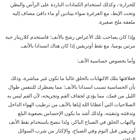
للحرارة-، وكذلك استخدام الكمادات الباردة على الرأس والبطن
وتحت الإبط، مع الغرغرة سواء بيتادين أو ماء دافئ مضاف إليه
ملعقة ملح صغيرة.
وإذا كان يصاحب تلك الأعراض رشح بالأنف؛ فاستخدم كلاريناز حبة
مرتين يوميا، مع نقط أوتريفين إذا كان هناك انسدادا بالأنف.
وأما بخصوص حساسية الأنف:
فعلاقتها بتلك الالتهابات بالحلق غالبا ما تكون غير مباشرة، وذلك
بأن الحساسية تسبب انسدادا بالأنف؛ مما يضطرك للتنفس طوال
الليل من فمك، مما يؤدي لجفاف الفم وتجريحه، لأن الفم ليس به
الصلاحيات التي أعطانا الله إياها بالأنف من ترطيب الهواء الداخل
وتدفئته وتنقيته، ولذلك أشد ما يكون الإحساس بصعوبة البلع
والتهاب الحلق في الصباح الباكر، ولذا ننصح باستخدام نقط الأنف
أوتريفين قبل النوم وفي الصباح، والإكثار من شرب السوائل
الدافئة.