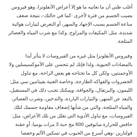
أغلب ظني أن ما تعانيه ما هو إلا أعراض الأنفلونزا، وهو فيروس
يصيب الجسم من فترة لأخرى -كما في حالتك-، نتيجة ضعف
مناعة الجسم بسبب الإجهاد والسهر، أو التعرض لتيارات هوائية
شديدة، مثل: المكيفات والمراوح، وكذا مع شرب المياه والعصائر
المثلجة.
وفيروس الأنفلونزا مثل غيره من الفيروسات لا يتأثر أبدا
بالمضادات الحيوية، ولذا فإنك لم تتحسن على الأموكسيسلين ولا
الأوجمنتين، ولكن كل ما تحتاجه هو بعض الراحة، مع تناول
الخضروات والفواكه الطازجة، وخاصة الغنية بفيتامين سي مثل:
الليمون، والبرتقال، والجوافة، ويمكنك تجنب ذلك في المستقبل،
بالبعد عن السهر، والتيارات الباردة، والتدخين، وشرب العصائر،
والمياه المثلجة، والتي من شأنها إضعاف مقاومة جسمك لتلك
الفيروسات، مع تناول الأدوية التي تقلل من تلك الأعراض، مثل:
خافض للحرارة سابوفين 600 مج حبة 3 مرات يوميا، أو حقنة
فولتارين -وهي أسرع من الحبوب في تسكين الألم وخفضا