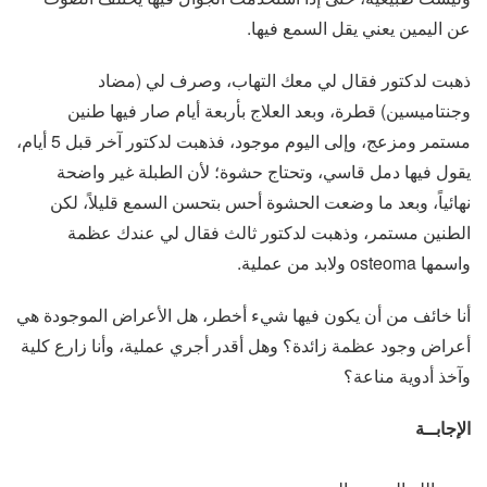
عن اليمين يعني يقل السمع فيها.
ذهبت لدكتور فقال لي معك التهاب، وصرف لي (مضاد
وجنتاميسين) قطرة، وبعد العلاج بأربعة أيام صار فيها طنين
مستمر ومزعج، وإلى اليوم موجود، فذهبت لدكتور آخر قبل 5 أيام،
يقول فيها دمل قاسي، وتحتاج حشوة؛ لأن الطبلة غير واضحة
نهائياً، وبعد ما وضعت الحشوة أحس بتحسن السمع قليلاً، لكن
الطنين مستمر، وذهبت لدكتور ثالث فقال لي عندك عظمة
واسمها osteoma ولابد من عملية.
أنا خائف من أن يكون فيها شيء أخطر، هل الأعراض الموجودة هي
أعراض وجود عظمة زائدة؟ وهل أقدر أجري عملية، وأنا زارع كلية
وآخذ أدوية مناعة؟
الإجابــة