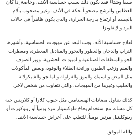
صيفاً وشتاءً فقد يكون ذلك بسبب حساسية الأنف، وخاصة إذا كان
العطاس والرشح مصحوباً بحكة في الأنف، وغير مصحوب بآلام
بالجسم أو ارتفاع بدرجة الحرارة، والذي يكون ظاهراً في حالات
البرد والإنفلونزا.
لعلاج حساسية الأنف يجب البعد عن مهيجات الحساسية، وأشهرها
التراب والدخان والعطور والبخور والمناديل المعطرة، ومعطرات
الجو والمنظفات الصناعية والمبيدات الحشرية، ووبر الصوف
والغنم وزغب الطيور، ورائحة الطلاء والوقود، وبعض المأكولات
مثل البيض والسمك والموز والفراولة والمانجو والشيكولاتة،
والحليب وغيرها من المهيجات، والتي تتفاوت من شخص لآخر.
كذلك بتناول مضادات الهيستامين مثل حبوب كلارا أو كلاريتين حبة
كل مساء، مع استخدام بخاخ فلوكسيناز مرة يومياً أو رينوكورت أو
رينوكلينيل مرتين يومياً، للتغلب على أعراض حساسية الأنف.
والله الموفق.