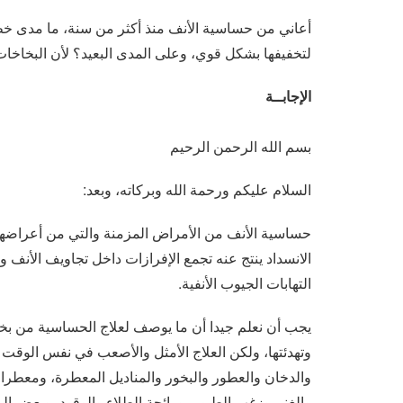
أعاني من حساسية الأنف منذ أكثر من سنة، ما مدى خطو
لتخفيفها بشكل قوي، وعلى المدى البعيد؟ لأن البخاخات 
الإجابــة
بسم الله الرحمن الرحيم
السلام عليكم ورحمة الله وبركاته، وبعد:
حساسية الأنف من الأمراض المزمنة والتي من أعراضها 
الانسداد ينتج عنه تجمع الإفرازات داخل تجاويف الأنف وجي
التهابات الجيوب الأنفية.
يجب أن نعلم جيدا أن ما يوصف لعلاج الحساسية من بخا
وتهدئتها، ولكن العلاج الأمثل والأصعب في نفس الوقت
والدخان والعطور والبخور والمناديل المعطرة، ومعطرا
والغنم وزغب الطيور، ورائحة الطلاء والوقود، وبعض ال