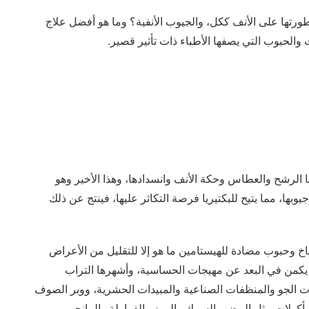
رتها على الأنف ككل، والجيوب الأنفية؟ وما هو أفضل علاج
والحبوب التي يصفها الأطباء ذات تأثير قصير.
الرشح والعطاس وحكة الأنف وانسدادها، وهذا الأخير وهو
وبها، مما يتيح للبكتيريا فرصة التكاثر عليها، فينتج عن ذلك
خ وحبوب مضادة للهيستامين ما هو إلا للتقليل من الأعراض
 يكمن في البعد عن مهيجات الحساسية، وأشهرها التراب
ت الجو والمنظفات الصناعية والمبيدات الحشرية، ووبر الصوف
مأكولات مثل البيض والسمك والموز والفراولة والمانجو