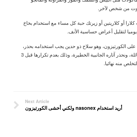
فاوت من شخص لآخر.
كلارا أو كلاريتين أو زيرتك حبة كل مساء مع استخدام بخاخ
 يوميا لتقليل أعراض حساسية الأنف.
 على الكورتيزون، وهو سلاح ذو حدين يجب استخدامه بحذر،
ووفقا لتعليمات الطبيب المعالج حتى نحظى بفوائده الهائلة، ونحذر آثاره الجانبية الخطيرة، وذلك بعدم تكرارها قبل 3
تخلص منه نهائيا.
Next Article
أريد استخدام nasonex ولكني أخشى الكورتيزون