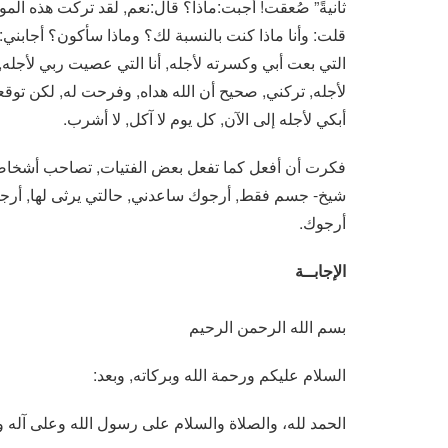
ثانيةً” صُعقت! أجبت:ماذا؟ قال:نعم, لقد تركت هذه المو
قلت: وأنا ماذا كنت بالنسبة لك؟ وماذا سأكون؟ أجابني:
التي بعت أبي وكسرته لأجله, أنا التي عصيت ربي لأجله
لأجله, تركني, صحيح أن الله هداه, وفرحت له, لكن توقعت من
أبكي لأجله إلى الآن, كل يوم لا آكل, لا أشرب.
فكرت أن أفعل كما تفعل بعض الفتيات, تصاحب أشخاصًا
شيخ- جسم فقط, أرجوك ساعدني, حالتي يرثى لها, أرجوك,
أرجوك.
الإجابــة
بسم الله الرحمن الرحيم
السلام عليكم ورحمة الله وبركاته, وبعد:
الحمد لله، والصلاة والسلام على رسول الله وعلى آله و