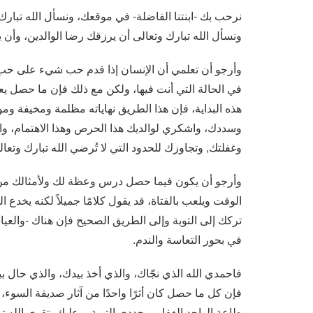
نرحب بك -ابنتنا الفاضلة- في موقعك، ونسأل الله تبارك 
ونسأل الله تبارك وتعالى أن يرزقك رضا الوالدين، وأن
وأرجو أن تعلمي أن الإنسان إذا قدم حب شيء على حب ا
في الحالة التي أنت فيها، ولكن مع ذلك فإن ما حصل يع
هذه البداية، فإن هذا الطريق نهاياته مظلمة ومخيفة وم
وسددك، واشكري لوالديك هذا الحرص وهذا الاهتمام، واجعل
وغفلتك, وتجاوزك للحدود التي لا تُرضي الله تبارك وتعال
وأرجو أن يكون فيما حصل درس وعظة لك ولأمثالك من ب
الوقت ويلعب بالفتاة، قد يقول كلامًا جميلاً لكنه يخدع ال
تركك إلى التوبة وإلى الطريق الصحيح فإن هناك -والعياذ 
في بحور التعاسة والندم.
فاحمدي الله الذي نجّاك، والذي أخذ بيدك، والذي حال 
فإن كل ما حصل كان أثرًا واحدًا من آثار صديقة السو
طاعة الواحد الغفار، وجددي التوبة، وعليك بتقوى الله تب