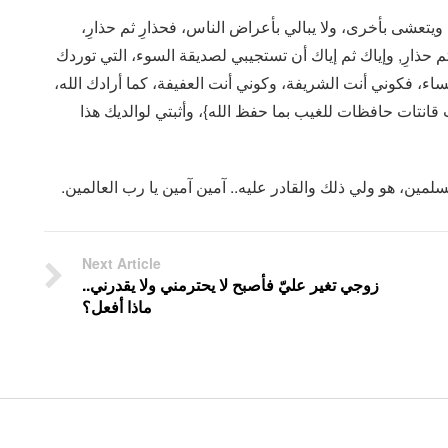
ة ويتعشى بأخرى، ولا يبالي بأعراض الناس، فحذارِ ثم حذارِ،
 ثم حذارِ, وإياك ثم إياك أن تستجيبي لصديقة السوء، التي توردك
نساء، فكوني أنت الشريفة، وكوني أنت العفيفة، كما أرادك الله،
 قانتات حافظات للغيب بما حفظ الله}، وأثبتي لوالديك هذا
مين، هو ولي ذلك والقادر عليه.. آمين آمين يا رب العالمين.
Next Article
زوجي تغير عليّ فأصبح لا يحترمني ولا يقدرني..
ماذا أفعل؟