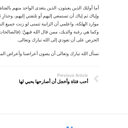
أما أولئك الذين يعبثون، الذين يتغدى الواحد منهم بالفتا
وإياك ثم إياك أن تستمعي إليهم أو تلتفتي إليهم، وحذارِ
موارد الهلكة، واعلمي أن الزانية تتمنى لو زنت جميع ال
وكما هي رغبة والديك، ممن قال الله فيهنَّ: {فالصالحات
الحرص على أن تعودي إلى الله تبارك وتعالى.
نسأل الله تبارك وتعالى أن يصون أعراضنا وأعراض المسل
Previous Article
أحب فتاة وأخجل أن أصارحها بحبي لها