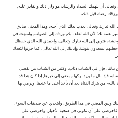
وتعالى أن يلهمك السداد والرشاد، هو ولي ذلك والقادر عليه,
 يرزقك رضاه قبل ذلك.
لله تبارك وتعالى يعذب بذلك الذي أحبه، وهذا المعنى صادق
تبر نعمة لك؛ لأن الله لطف بك, وردك إلى الصواب, وانتبهت في
وحشة، فتوبي إلى الله تبارك وتعالى، واحمدي الله الذي حفظك
يهم يسعدون بتوبتك وإنابتك إلى الله تعالى، كما حزنوا لبُعدك
ى.
ناتنا، فإن في الشباب ذئاب، وكثير من الشباب من يقضي
فتاة، فإذا نال ما يريد تركها ومضى إلى غيرها, إذا كان هذا قد
بالله- من يترك الفتاة بعد أن يأخذ أغلى ما عندها, ويرمي بها
بينك وبين المضي في هذا الطريق، وابتعدي عن صديقات السوء،
ء، فاحرصي على أن تكوني في صحبة الأخيار، واحرصي على
ارك وتعالى، وأكثري من اللجوء إلى الله تبارك وتعالى، ولا