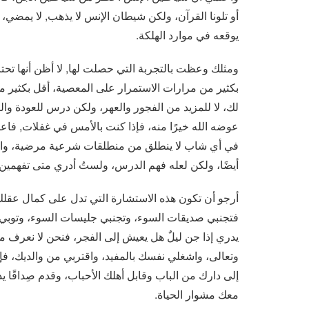
أو تلونا القرآن، ولكن شيطان الإنس لا يذهب, لا يمضي،
يوقعه في موارد الهلكة.
ومثلك وعظت بالتجربة التي حصلت لها, لا أظن أنها تحتا
بكثير من مرارات الاستمرار على المعصية، أقل بكثير 
لك، لا للمزيد من الفجور والعهر، ولكن درس للعودة والتوب
عوضه الله خيرًا منه، فإذا كنت بالأمس في غفلات, فاعلم
في أي شاب لا ينطلق من منطلقات شرعية مرضية، واعلم
أيضًا، ولكن لعله فهم الدرس، ولستُ أدري متى تفهمين
أرجو أن تكون هذه الاستشارة التي تدل على كمال عقلك
فتجنبي صديقات السوء، وتجنبي جليسات السوء، وتوبي إلى
يدري إذا جن ليلٌ هل يعيش إلى الفجر، فنحن لا نعرف م
وتعالى، واشغلي نفسك بالمفيد، واقتربي من والديك، فإ
إلى دارك من الباب وقابل أهلك الأحباب، وقدم صِداقًا
معك مشوار الحياة.