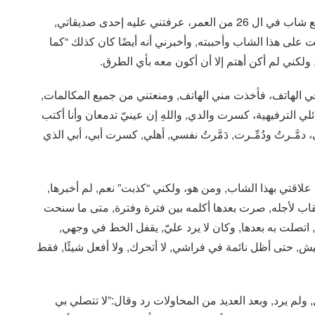
أنا فتاة في ال 19 من العمر, كنت على علاقة غرامية مع شاب في ال 26 من العمر، عرفتني عليه إحدى صديقاتي,
على هذا الشاب وأحببته, وأخبرني أنه أيضًا كان كذلك “كما
ولكني لم أكن أهتم إلا أن أكون معه بأي الطرق.
في الهاتف، فأخذت مني الهاتف, ومنعتني من جميع المكالمات,
الترفيهية، كسرت والدي, واللهِ إن عينيّ تدمعان وأنا أكتب
دمَّـرتُ ودُمِّـرت, دَمَّرتُ نفسي, أهلي, كسرت أبي، أبي الذي
لاقتي بهذا الشاب, ومن هو، ولكني “كذبت” نعم, لم أخبرها,
العقاب لأجله, صرت بعدها أكلمه بين فترة وفترة, متى ما سنحت
تصلت به بعدها, وكان لا يرد عليّ, يقفل الخط في وجهي,
عيش, حتى أظل نائمة في فراشي, لا أتحرك, ولا أفعل شيئًا, فقط
لم يرد, وبعد العديد من المحاولات رد وقال:”لا تتصلي بي