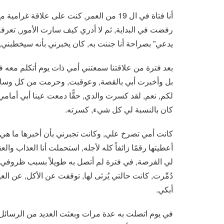
رفضت في البداية, ثم لا أدري كيف سارت الأمور, تعرفت 
يدعي” بصراحة أنا جننت به, كان يخبرني بأنه سيخطبني, 
بعد فترة من علاقتنا سمعتني أمي ذات يوم أتكلم معه 
بل وأخبرت أبي بالقصة, وعوقبت, وحرمت من كل وسائلي 
لكم, نعم, لقد كسرت والدي, حقًّا دمعت عينا أبي أمامي، 
كان بالنسبة لي كل شيء, كسرته.
كانت أمي تصرخ علي, وكانت تجبرني بأن أخبرها ما هي ع
أعطيتها رقمًا زائفاً كله لأجله, استحملت أنا العذاب و
لي الفرصة, في فترة لم أتصل به طويلاً بسبب ظروفي, ا
دُمِّرت, كانت حالتي يُرثى لها, توقفت عن الأكل, عن ال
أبكي.
في يوم اتصلت به عدة مرات وبعثت العديد من الرسائل, و