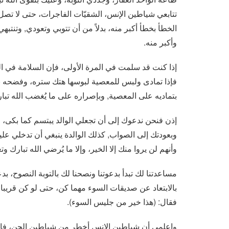
تتابعي شياطين الإنس، الشقيّات الفاجرات، حتى لا تصل 
الخطأ بخطأ أكبر منه، بدلاً من أن تتوبي وتعودي, وتنتب
وأكبر منه.
إذا كنت قد سلمت في المرة الأولى، فإن السلامة في الم
فإذا تمادى ولبس للمعصية لبوسها هتك ستره، وفضحه بين 
بتماديه على المعصية, وبإصراره على ما يُغضب الله تبا
إذن فنحن ندعوك إلى أن تجعلي الوالد يبتسم كما بكى، و
وبعودتك إلى الصواب, كذلك الوالدة ينبغي أن تدخلي عل
وأنهم لن يروا منك إلا الخير، وإلا ما يُرضي الله تبارك وت
مساعدتنا لك تبدأ بدعوتنا ونصحنا لك بالتوبة النصوح،
بالابتعاد عن صديقات السوء مهما كن، حتى لو كن قريبا
فقال: (هذا خير من جليس السوء).
واعلمي أن شياطين الإنس أخطر من شياطين الجن، فالشيط