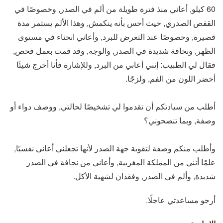
60 كيلو, أعاني منذ فترة طويلة من ألم في الصدر, وخصوصًا في
القفص الصدري, حيث أحس بأنه ينكمش, وهذا الألم يستمر مدة
قصيرة, وخصوصًا عند التعرض للبرد, وأعاني انحناء في مستوى
الظهر, ونحافة شديدة في الصدر, والوجه, وقد قمت بعمل فحص,
فقال لي الطبيب: إنني أعاني من البرد, وللإشارة فأنا أخرج شيئًا
أخضر اللون من الفم, ولزجًا.
أطلب من سيادتكم أن تقدموا لي تشخيصًا لحالتي, ووصف دواء أو
وصفة, وبما تنصحوني؟
وأطلب منكم وصفة لتقوية جهة الصدر لأنها تجعلني أعاني نفسيًا,
علمًا أنني من المملكة المغربية, وأعاني من نحافة في الصدر
شديدة, وألم في الصدر, وفقدان لشهية الأكل.
أرجو مساعدتي عاجلًا.