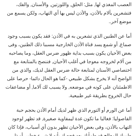
العصب المغذي لها, مثل: الحلق, واللوزتين, والأسنان, والفك،
فتشعرين بآلام بالأذن، والأذن ليس بها أي التهاب، ولكن يسمع من
موضع آخر..
أما عن الطنين الذي تشعرين به في الأذن: فقد يكون بسبب وجود
صماغ, أو شمع يسد قناة الأذن الخارجية مسببا ذلك الطنين، وفى
بعض الأحيان يكون بسبب بداية ظهور ضرس العقل، وما يصاحبه
من آلام لخروجه معوجا في أغلب الأحيان, فننصح بالمتابعة مع
اختصاصي الأسنان لمتابعة حالة ضرس العقل لديك، والذي من
الواضح أنه لا يخرج بشكل طبيعي -كما هو الحال دائما- حرصا على
الاطمئنان على كونه في موضعه, ولا يسبب لك آلاما, أو مضاعفات
حال الخروج بطريقة غير طبيعية.
أما عن الورم أو التورم الذي ظهر لديك أمام الأذن بحجم حبة
الفاصوليا: فغالبا ما تكون غدة ليمفاوية صغيرة, قد تظهر لوجود
التهاب بالأذن، وفى بعض الأحيان تظهر بدون أي أسباب، فإذا كان
طبيبك المعالج قد طمأنك بعد فحصك بأنه لا شيء خطير, أو ذا