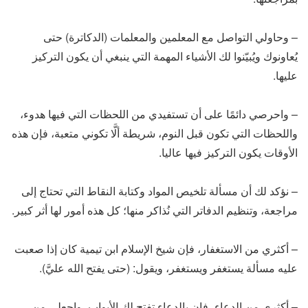
– وحاولي التواصل مع المعلمين والمعلمات (الدكاترة) حتى
يُعاونوك ويُبيّنوا لك الأشياء المهمة التي ينبغي أن يكون التركيز
عليها.
– واحرصي دائمًا على أن تستفيدي من اللحظات التي فيها هدوء،
واللحظات التي تكون قبل النوم، شريطة ألَّا تكوني متعبة، فإن هذه
الأوقات يكون التركيز فيها عاليا.
– نؤكد لك أن مسألة تلخيص المواد وكتابة النقاط التي تحتاج إلى
مراجعة، وتنظيم الدفاتر التي نُذاكر منها؛ كل هذه أمور لها أثر كبير.
– أكثري من الاستغفار، فإن شيخ الإسلام ابن تيمية كان إذا صعبت
عليه مسألة يستغفر ويستغفر، ويقول: (حتى يفتح الله عليَّ).
– أكثري من الدعاء، فإن بالدعاء تفتح لك الأبواب، واجعلي من