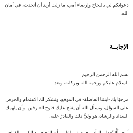
دعواتكم لي بالنجاح وإرضاء أمي، ما زلت أريد أن أتحدث، في أمان
الله.
الإجابــة
بسم الله الرحمن الرحيم
السلام عليكم ورحمة الله وبركاته، وبعد:
مرحبًا بك -ابنتنا الفاضلة- في الموقع، ونشكر لك الاهتمام والحرص
على السؤال، ونسأل الله أن يفتح عليك فتوح العارفين، وأن يلهمك
السداد والرشاد، هو وليُّ ذلك والقادرُ عليه.
أرجو ألَّا تُعطي اليأس فرصة، واعلمي أن النجاح بيد الكريم الفتاح،