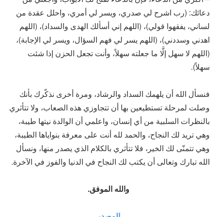
دعائك: (رب اشرح لي صدري، ويسر لي أمري، واحلل عقدة من
لساني، يفقهوا قولي)، (اللهم إني أسألك الهدى والسداد)، (اللهم
اهدني وسددني)، (اللهم يسر لي فهم السؤال، ويسر لي الإجابة)،
(اللهم لا سهل إلَّا ما جعلته سهلاً، وأنت تجعل الحزن إذا شئت
سهلاً).
فنسأل الله أن يلهمك السداد والرشاد، ومرة أخرى نذكّرك بأنك
وصلت لمرحلة تستطيعين بها أن تتجاوزي هذه الصعاب، ولا تتأثري
بالنظرات السلبية من أي إنسان، واعلمي أن الوالدة نيتها طيبة،
وهي تريد لك النجاح، والحمد لله أنت على معرفة بنواياها الطيبة،
وهي تتمنّى لك الخير، فلا تتأثري بالكلام الذي يصدر منها، ونسأل
الله تبارك وتعالى أن يكتب لك النجاح في الدنيا والفوز في الآخرة.
والله الموفق.
المصدر