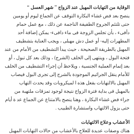
الوقاية من التهابات المهبل عند الزواج ” شهر العسل “
ينصح بعد فض غشاء البكارة التوقف عن الجماع ليوم أو يومين
حتى تلتئم الجروح الطفيفة الناجمة عن ذلك ، مع عمل حمام
دأفىء ، بأن تجلس الزوجة فى ماء دافىء- يمكن إضافة أحد
المطهرات إليه- أو عمل دش مهبلى ، ويجب العناية بتشطيف
المهبل بالطريقة الصحيحة ، حيث يبدأ التشطيف من الأمام من عند
فتحة البول ، وينتهى إلى الخلف (الشرج) ، وذلك بعد كل تبول ، أو
بعد إتمام العملية الجنسية ، ويلاحظ أن إجراء التشطيف من الخلف
للأمام ينقل الجراثيم الموجودة بالشرج إلى تجرى البول فيصاب
المهبل بالالتهابات بفعل هذه ا لميكروبات وقد يحدث التهاب
بالمهبل فى بداية فترة الزواج نتيجة لوجود تمزقات ملتهبة من
جراء فض غشاء البكارة ، وهنا ينصح بالامتناع عن الجماع عد ة أيام
حتى يزول الالتهاب واستشارة الطبيب .
الأعشاب وعلاج الالتهابات
هناك وصفات عديدة للعلاج بالأعشاب من حالات التهابات المهبل