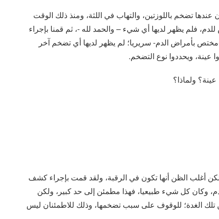
 عندها تضخم باللوزتين، والتهاب في اللثة، ومنذ ذلك الوقت
لدم، فلم يظهر لديها أي شيء – والحمد لله -، ثم قمنا بإجراء
3.3، ولما فحصها طبيب -مختص بأمراض الدم- سريريا؛ لم يظهر لديها أي تضخم آخر
ا عينة، ويحددوا نوع التضخم.
عينة؟ ولماذا؟
لكن أغلب الظن أنها تكون في الرقبة، ولقد قمت بإجراء كشف
 وكان كل شيء طبيعيا، فهذا مطمئن إلى حد كبير، ولكن
، يضطرنا لأخذ عينة من تلك الغدة؛ للوقوف على سبب تضخمها، وذلك للاطمئنان ليس