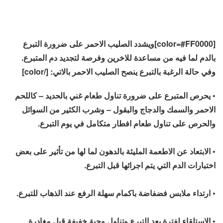
[color=#FF0000]ويشدد الصليب الاحمر على ضرورة التبرع
بالدم لما فيه من مساعدة للاخرين وفرصة لتجديد دم المتبرع.
وفي حالة الرغبة بالتبرع ينصح الصليب الاحمر بالاتي: [/color]
• يحرص المتبرع على ضرورة تناول طعام غني بالحديد – كاللحم
الاحمر والسمك والدجاج والبقول – وشرب الكثير من السوائل
والحرص على تناول طعام افطار متكامل في يوم التبرع.
• الابتعاد عن الاطعمة المليئة بالدهون لما لها من تأثير على بعض
اختبارات الدم التي يتم اجرائها قبل التبرع.
• ارتداء ملابس فضفاضة باكمام سهلة الرفع عند الذهاب للتبرع.
• الاستلقاء لفترة بعد التبرع وتناول وجبة خفيفة قبل مغادرة