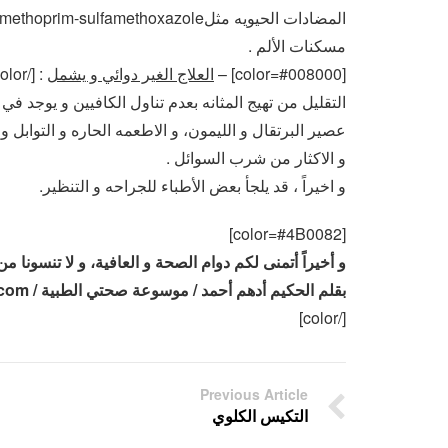
المضادات الحيويه مثلTrimethoprim-sulfamethoxazole و ceftriaxone.
مسكنات الألم .
[color=#008000] –
العلاج الغير دوائي و يشمل
: [/color]
التقليل من تهيج المثانه بعدم تناول الكافيين و يوجد ف
عصير البرتقال و الليمون، و الاطعمه الحاره و التوابل و 
و الاكثار من شرب السوائل .
و اخيراً ، قد يلجأ بعض الأطباء للجراحه و التنظير.
[color=#4B0082]
و أخيراً أتمنى لكم دوام الصحة و العافية، و لا تنسونا 
بقلم الحكيم أدهم أحمد / موسوعة صحتي الطبية / www.9haty.com
[/color]
Previous Article
التكيس الكلوي