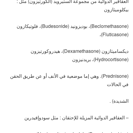
العقاقير الدوائية من مجموعة الستيرويد (الكورتيزون) مثل :
بيكلوميثازون
(Beclomethasone)، بوديزونيد (Budesonide)، فلوتيكازون
(Fluticasone)،
ديكساميثازون (Dexamethasone)، هيدروكورتيزون
(Hydrocortisone)، بريدنيزون
(Prednisone). وهي إما موضعية في الأنف أو عن طريق الحقن
في الحالات
الشديدة) .
– العقاقير الدوائية المزيلة للإحتقان : مثل سودوإفيدرين