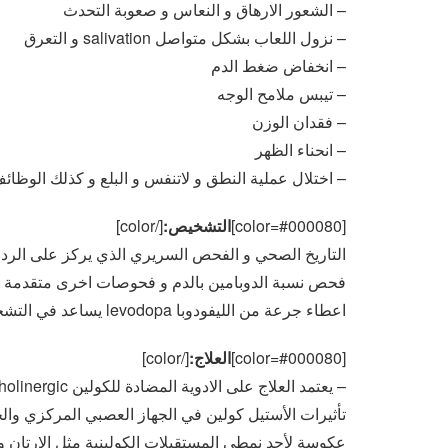
– الشعور الارهاق و النعاس و صعوبة التحدث
– نزول اللعاب بشكل متواصل salivation و التعرق
– انخفاض ضغط الدم
– تيبس ملامح الوجه
– فقدان الوزن
– انحناء الظهر
– اختلال عملية النطق و لاتنفس و البلع و كذلك الوظائ
[color=#000080]
التشخيص:
[/color]
التاريخ الصحي و الفحص السريري الذي يركز على الردو
فحص نسبة الدوبامين بالدم و فحوصات اخرى متقدمة
اعطاء جرعة من الليفودوبا levodopa يساعد في التشخيص اذا تحسنت الحالة بعد اعطائه.
[color=#000080]
العلاج:
[/color]
تأثيرات الأستيل كولين في الجهاز العصبي المركزي وال
عكوسة لأحد نمطي المستقبلات الكولينية مثل الارتان و ايضا الامانتادين Amantadine