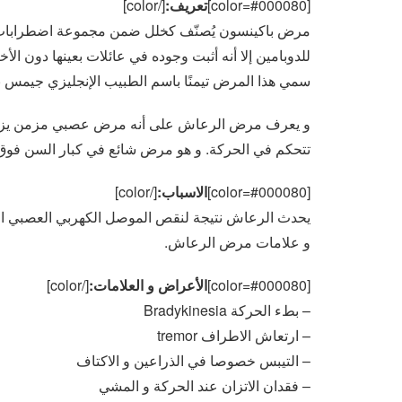
[color=#000080]
تعريف:
[/color]
مرض باكينسون يُصنّف كخلل ضمن مجموعة اضطرابات الن
للدوبامين إلا أنه أثبت وجوده في عائلات بعينها دون الأخ
سمي هذا المرض تيمنًا باسم الطبيب الإنجليزي جيمس باركنسون inson
و يعرف مرض الرعاش على أنه مرض عصبي مزمن يزداد س
تتحكم في الحركة. و هو مرض شائع في كبار السن فوق 60 سنة
[color=#000080]
الاسباب:
[/color]
و علامات مرض الرعاش.
[color=#000080]
الأعراض و العلامات:
[/color]
– بطء الحركة Bradykinesia
– ارتعاش الاطراف tremor
– التيبس خصوصا في الذراعين و الاكتاف
– فقدان الاتزان عند الحركة و المشي