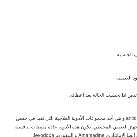
ف الجنسية.
د العصبية
– يعتمد العلاج على الادوية المضادة للكولين anticholinergic و هي أحد مجموعات الأدوية العلاجية التي تفيد في خفض
جهاز العصبي المحيطي. تكون هذه الأدوية عادة مثبطات تنافسية
 و الليفودوبا levodopa.