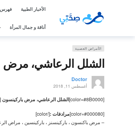
الأخبار الطبية
فهرس 
أناقة و جمال المرأة
ح
الأمراض العصبية
الشلل الرعاشي، مرض باركينسو
Doctor
أغسطس 11, 2018
[color=#8B0000]
الشلل الرعاشي، مرض باركينسون PARKINSONS DISEASE
]
[color=#000080]
مرادفات :
[/color]
– مرض باكنسون ، باركينسنز ، باركينسين ، مراض الر