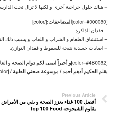
– هناك حلول جراحية أخرى و لكنها لا تزال تحت الدا
[color=#000080]
المضاعفات:
[/color]
– فقدان الذاكرة.
– استنشاق الطعام و الشراب و اللعاب و يسبب ذلك ال
– اصابات جسدية نتيجة للسقوط و فقدان التوازن.
[color=#4B0082]
و أخيراً اتمنى لكم دوام الصحة و الع
بقلم الحكيم أدهم أحمد / موسوعة صحتي الطبية / 9haty.com
olor]
Previous Article
أفضل 100 غذاء يعزز الصحة و يقي من الأمراض 
يقاوم الشيخوخة Top 100 Food