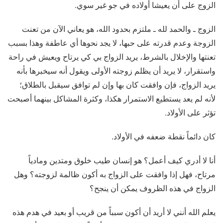
الزوج على أن يعيشا أولاده في جو غير سوي.
الزوج ـ والحمد لله ـ ملتزم بحدود الله، هو يعاني الآن من تعنت
الزوجة وعدم قدرته على حبها، لا يجد نحوها أي عاطفة وهذا بسبب
تعنتها والإخلال بالشرط، يريد الزواج بي كي يرتاح ويعيش في راحة
واستقرار، لا يريد أن يظلم زوجته الأولى ويقول أنه سيخبرها بأنه
يريد الزواج، فإن وافقت كان بها وإن لم توافق سيقبل بالطلاق؛
لأنه لم يعد يستطيع الاستمرار هكذا، وكثرة المشاكل بينهما أصبحت
تؤثر على الأولاد.
كان دائماً نقطة ضعفه في الأولاد.
أنا لا أدري كيف أعمل؟ هو إنسان طيب خلوق ومتدين ومادياً
مرتاح، فهل إذا وافقت على الزواج به أكون ظالمة لزوجته؟ وهل
الزواج في هذه الظروف يمكن أن ينجح؟
يعلم الله أنني لا أريد أن أكون سبباً من قريب أو بعيد في هدم هذه