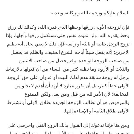
السلام عليكم ورحمة الله وبركاته، وبعد،،،
فإن لزوجته الأولى رزقها وحظها الذي قدره الله، وكذلك لك رزق
وحظ يقدره الله، ولن تموت نفس حتى تستكمل رزقها وأجلها، وإذا
تزوج الرجل بثانية أو ثالثة أو رابعة فإن ذلك لا يعني بحال أنه يظلم
الآخرين؛ لأنه يفعل شيئاً أباحه الشرع الحنيف، والظلم قد يحصل
من صاحب الزوجة الواحدة، وقد يحصل من صاحب الاثنتين
والثلاث أو الأربع، وما تظنه كثير من النساء من أن قبولها بالارتباط
برجل له زوجة سابقة هدم لذلك البيت أو عدوان على حق الزوجة
الأولى خطأ كبير، بل أن تكرر عبارة لا أريد أن أهدم لا يخلو من
المخالفة؛ لأن الأمر لله من قبل ومن بعد، ولكن الممنوع
والمرفوض هو أن تطالب الزوجة الجديدة بطلاق الأولى أو تشترط
الأولى طلاق الثانية أو الإساءة إليها.
ومن هنا فإننا ندعوك إلى القبول بذلك الزوج التقي واحرصي على
تشجيعه على المحافظة على بيته الأول، واطلبي منه الإحسان إلى