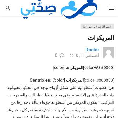
علم الأحياء و الوراثة
المريكزات
Doctor
0
أغسطس 11, 2018
[color=#8B0000]
المريكزات
[/color]
[color=#000080]
المريكزات Centrioles:
[/color]
هي عضيات أسطوانية على شكل أزواج توجد في الخلايا الحيوانية
ذات القدرة على الانقسام وفي بعض خلايا الطحالب والفطريات .
التركيب : يتكون المريكز من أسطوانة جوفاء يتألف جدارها من
تسع مجموعات متوازية من الأنيبيبات الدقيقة وتضم كل مجموعة
ثلاثة أنيبيبات دقيقة متصلة معاً ويعرف هذا النمط ( 9 + صفر).