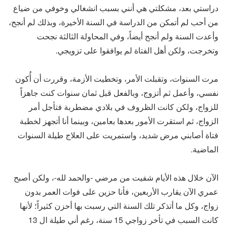
دراستي بعد، مشكلتي هي أنني بسبب انشغالي وخوفي من ضياع
من أحب لم أتمكن من الدراسة في السنة الأخيرة، وبذلك لم أنجح،
وأعدت السنة ولم أنجح أيضاً، وفي المحاولة الثالثة نجحت
وتخرجت، ولكن أهل الفتاة لم يوافقوا على تزويجي.
مرت السنوات، وتقبلت الأمر، وتخطيت الأزمة، وقررت أن أُكون
نفسي، وأعمل ثم أتزوج، وبالفعل قبل ثمان سنوات كنت جاهزاً
للزواج، ولكن كانت الظروف في بلادي مضطربة فتأجل أمر
الزواج، ثم استقرت الأمور بعدها بعامين، وبينما أنا أتجهز لخطبة
فتاة أصابني مرض شديد، واستمريت على العلاج طيلة السنوات
الماضية.
الآن خلال هذه الأيام شفيت من مرضي -والحمد لله-، ولكن أصبح
عمري الآن يقارب الأربعين، فأنا حزين على فوات العمر بدون
زواج، وكل ما أتذكر تلك السنة التي رسبت بها أحزن كثيراً؛ لأنها
كانت السبب في تأخر زواجي 15 سنة، رغم أني طيلة ال 13