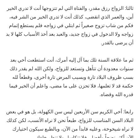
ثالثا: الزواج رزق مقدر، والفتاة التي لم تتزوجها أنت لا تدري الخير
أين، والعمر الذي انقضى، كذلك أنت لا تدري الخير من الشر فيه،
فكم من شاب تزوج صغيراً ثم ابتلي في زواجه فلم يستطع إتمام
زواجه ولا الدخول في زواج جديد، والعبد بعد أخذ الأسباب كلها لا بد
أن يرضى بالقدر.
ثم ما علاقة السنة تلك بما آل إليه أمرك، أنت استطعت أخي بعد
سنوات معدودة أن تتأهل وتستعد للزواج، ولكن الله لم يقدر ذلك
بسب ظروف البلاد تارة وبسبب المرض تارة أخرى، وقطعاً لله
حكمة قد لا تعلمها، فلا تحزن على ما مضى، واعلم أن الخير فيما
قدره الله وقضاه.
رابعا: أخي الكريم سن الأربعين ليس سن الكهولة، بل هو في بعض
البلاد السن المناسب للزواج، طبعاً نحن لا نراه الأنسب، لكن كذلك
لا نراه شيخوخة، وعليه فابدأ من الآن، وبالطبع سيكون اختيارك
الآن أكثر نضجاً وأفضل، فلا تتكاسل ولا تنظر خلفك.