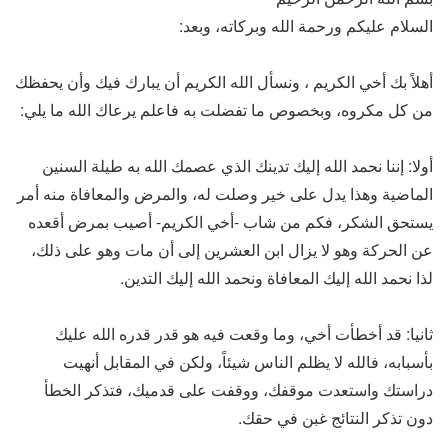
السلام عليكم ورحمة الله وبركاته، وبعد:
أهلاً بك أخي الكريم ، ونسأل الله الكريم أن يبارك فيك وأن يحفظك
من كل مكروه، وبخصوص ما تفضلت به فاعلم يرعاك الله ما يلي:
أولا: إننا نحمد الله إليك تدينك الذي عصمك الله به طيلة السنين
الماضية وهذا يدل على خير وصلت له، والمرض والمعافاة منه أمر
يستحق الشكر، فكم من شاب -أخي الكريم- أصيب بمرض أقعده
عن الحركة وهو لا يزال ابن العشرين إلى أن مات وهو على ذلك،
لذا نحمد الله إليك المعافاة ونحمد الله إليك التدين.
ثانيا: قد أخطأت أخي، وما وقعت فيه هو قدر قدره الله عليك
بأسبابه، فالله لا يظلم الناس شيئاً، ولكن في المقابل أنهيت
دراستك واستعدت موقفك، ووقفت على قدميك، فتذكر الخطأ
دون تذكر النتائج غبن في حقك.