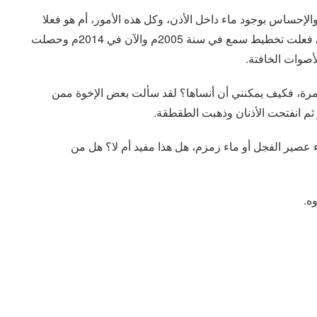
ساس بوجود ماء داخل الأذن، وكل هذه الأمور، أم هو فعلا
خلل بعمل قناة استاكيوس ويمكن أن تتحسن؟ علماً أني فعلت تخطيط سمع في سنة 2005م والآن في 2014م وحصلت
صوات الخافتة.
ستمرة، فكيف يمكنني أن أنساها؟ لقد سألت بعض الإخوة ممن
ء عصير الفجل أو ماء زمزم، هل هذا مفيد أم لا؟ هل من
ه.