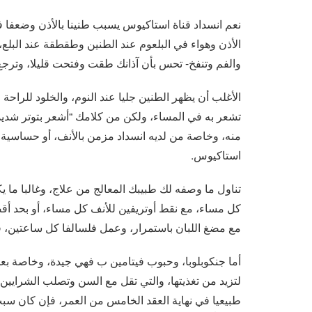
نعم انسداد قناة استاكيوس يسبب طنينا بالأذن وضعفا 
الأذن وهواء في البلعوم عند الطنين وطقطقة عند البلع،
والفم وتنفخ- تحس بأن آذانك طقت وفتحت قليلا، وترجع 
الأغلب أن يظهر الطنين جليا عند النوم، والخلود للراحة
تشعر به في المساء، ولكن من كلامك “أشعر بتوتر شديد
منه، وخاصة من لديه انسداد مزمن بالأنف، أو حساسية بال
استاكيوس.
تناول ما وصفه لك طبيبك المعالج من علاج، وغالبا ما 
كل مساء، مع نقط أوتريفين للأنف كل مساء، أو بحد أقص
مع مضغ اللبان باستمرار، وعمل فلسالفا كل ساعتين، 
لتزيد من تغذيتها، والتي تقل مع السن وتصلب الشراي
طبيعيا في نهاية العقد الخامس من العمر، فإن كان سب