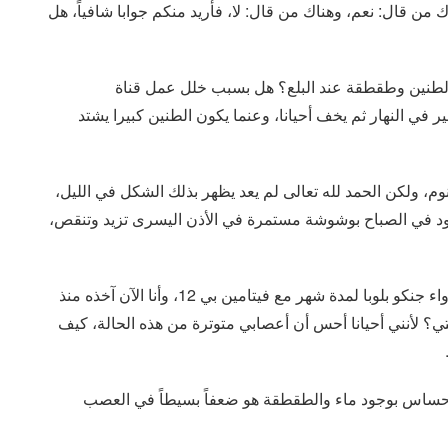
من قال: نعم، وهناك من قال: لا، فأريد منكم جوابا شافياً، هل
 الطنين وطقطقة عند البلع؟ هل بسبب خلل عمل قناة
في النهار ثم يخف أحيانا، وعنما يكون الطنين كبيرا يشتد
م، ولكن الحمد لله تعالى لم يعد يظهر بذلك الشكل في الليل،
د في الصباح بوشوشة مستمرة في الأذن اليسرى تزيد وتنقص،
كيف يمكن علاج هذه الحالة؟ وصف لي الطبيب حديثاً دواء جنكو بلوبا لمدة شهر مع فيتامين بي 12، وأنا الآن آخذه منذ
تي؟ لأنني أحيانا أحس أن أعصابي متوترة من هذه الحالة، كيف
الإحساس بوجود ماء والطقطقة هو ضعفاً بسيطاً في العصب