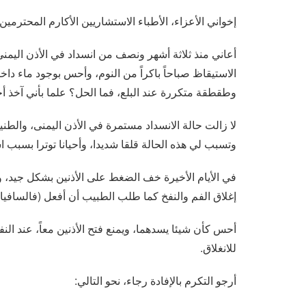
إخواني الأعزاء، الأطباء الاستشاريين الأكارم المحترمي
أعاني منذ ثلاثة أشهر ونصف من انسداد في الأذن اليم
الاستيقاظ صباحاً باكراً من النوم، وأحس بوجود ماء دا
وطقطقة متكررة عند البلع، فما الحل؟ علما بأني آخذ أ
لا زالت حالة الانسداد مستمرة في الأذن اليمنى، والطن
وتسبب لي هذه الحالة قلقا شديدا، وأحيانا توترا بسبب اس
في الأيام الأخيرة خف الضغط على الأذنين بشكل جيد، ول
إغلاق الفم والنفخ كما طلب الطبيب أن أفعل (فالسافيا)
أحس كأن شيئا يسدهما، ويمنع فتح الأذنين معاً، عند ال
للانغلاق.
أرجو التكرم بالإفادة رجاء، نحو التالي: