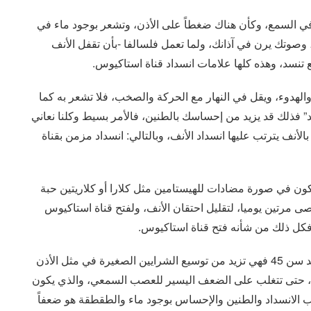
في السمع، وكأن هناك ضغطاً على الأذن، وتشعر بوجود ماء في
 وصوتك يرن في آذانك، ولما تعمل فلسالفا -بأن تقفل الأنف
تنسد، وهذه كلها علامات انسداد قناة استاكيوس.
 والهدوء، ويقل في النهار مع الحركة والصخب، فلا تشعر به كما
” فذلك قد يزيد من إحساسك بالطنين، فالأمر بسيط وكلنا نعاني
أنف يترتب عليها انسداد الأنف، وبالتالي: انسداد مزمن بقناة
يكون في صورة مضادات للهيستامين مثل كلارا أو كلاريتين حبة
ى مرتين يوميا، لتقليل احتقان الأنف، ولفتح قناة استاكيوس
فكل ذلك من شأنه فتح قناة استاكيوس.
أما جنكوبلوبا، وحبوب فيتامين ب فهي جيدة، وخاصة بعد سن 45 فهي تزيد من توسيع الشرايين الصغيرة في مثل الأذن
ين، حتى تتغلب على الضعف اليسير للعصب السمعي، والذي يكون
ب الانسداد والطنين والإحساس بوجود ماء والطقطقة هو ضعفاً