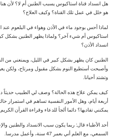
هل انسداد قناة استاكيوس يسبب الطنين أم لا؟ لأن هناك 
هو خلل في عمل تلك القناة؟ وكيف العلاج؟
لماذا أحس بوجود ماء في الأذن وهواء في البلعوم عند
استاكيوس أم شيء آخر؟ ولماذا يظهر الطنين بشكل كبير 
انسداد الأذن؟
الطنين كان يظهر بشكل كبير في الليل، ويمنعني من النو
وأصبحت أستطيع النوم بشكل مقبول ومرتاح، ولكن يعو
وتشتد أحيانا.
أربعة أيام، وهل الأمور النفسية تساهم في استمرار حال
يمكنني تفاديها؟ دائما ألجأ للدعاء وقراءة القرآن الكريم.
أحد الأطباء قال: ربما يكون سبب الانسداد والطنين و
السمعي، مع العلم أني بعمر 47 سنة، وأعمل مدرسا.