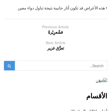
• هذه الأعراض قد تكون أثار جانبية نتيجة تناول دواء معين
Previous Article
قشْعرِيْرةٌ
Next Article
تعرُّق غزير
الأقسام
أخبار و إعلانات الموقع
(9)