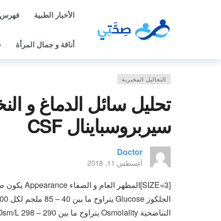
الأخبار الطبية
فهرس 
أناقة و جمال المرأة
ح
التحاليل المخبرية
تحليل سائل الدماغ و الن
سيربروسباينال CSF
Doctor
أغسطس 11, 2018
[SIZE=3]المظهر العام و الصفاء Appearance يكون صافي clear
الجلكوز Glucose يتراوح ما بين 40 – 85 ملجم لكل 100 مل
التناضحية Osmolality يتراوح ما بين 290 – 298 mOsm/L