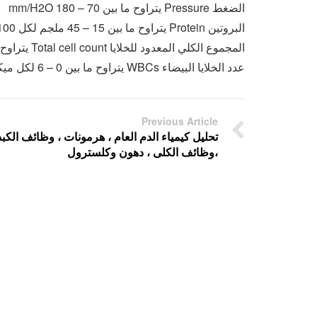
الضغط Pressure يتراوح ما بين 70 – 180 mm/H2O
البروتين Protein يتراوح ما بين 15 – 45 ملجم لكل 100 مل
المجموع الكلي المعدود للخلايا Total cell count يتراوح ما بين 0 – 5 خلايا
عدد الخلايا البيضاء WBCs يتراوح ما بين 0 – 6 لكل ميكروليتر[/SIZE]
Previous Article
تحليل كيمياء الدم العام ، هرمونات ، وظائف الكبد
،وظائف الكلى ، دهون وكلسترول