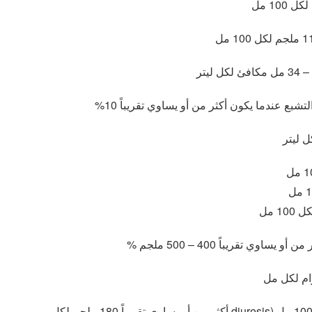
Glucose الجلوكوز يتراوح ما بين 70 – 110 ملجم لكل 100 مل (diuresis أكثر من أو يساوي تقريباً 180 ملجم لكل