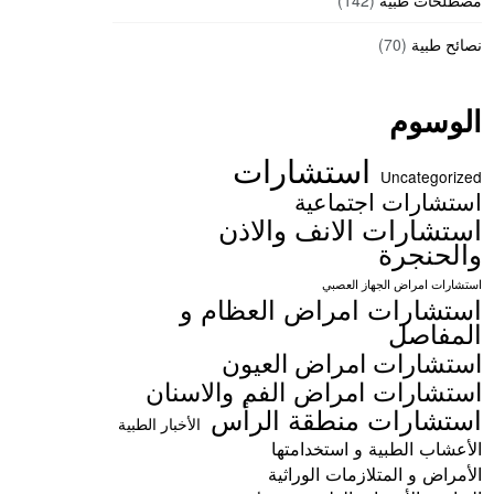
مصطلحات طبية
(142)
نصائح طبية
(70)
الوسوم
استشارات
Uncategorized
استشارات اجتماعية
استشارات الانف والاذن
والحنجرة
استشارات امراض الجهاز العصبي
استشارات امراض العظام و
المفاصل
استشارات امراض العيون
استشارات امراض الفم والاسنان
استشارات منطقة الرأس
الأخبار الطبية
الأعشاب الطبية و استخدامتها
الأمراض و المتلازمات الوراثية