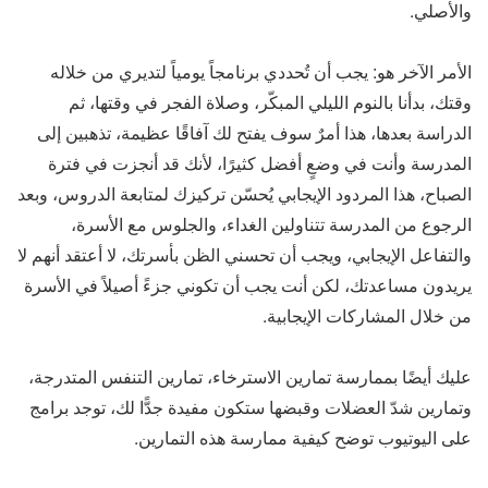
والأصلي.
الأمر الآخر هو: يجب أن تُحددي برنامجاً يومياً لتديري من خلاله
وقتك، بدأنا بالنوم الليلي المبكّر، وصلاة الفجر في وقتها، ثم
الدراسة بعدها، هذا أمرٌ سوف يفتح لك آفاقًا عظيمة، تذهبين إلى
المدرسة وأنت في وضعٍ أفضل كثيرًا، لأنك قد أنجزت في فترة
الصباح، هذا المردود الإيجابي يُحسّن تركيزك لمتابعة الدروس، وبعد
الرجوع من المدرسة تتناولين الغداء، والجلوس مع الأسرة،
والتفاعل الإيجابي، ويجب أن تحسني الظن بأسرتك، لا أعتقد أنهم لا
يريدون مساعدتك، لكن أنت يجب أن تكوني جزءً أصيلاً في الأسرة
من خلال المشاركات الإيجابية.
عليك أيضًا بممارسة تمارين الاسترخاء، تمارين التنفس المتدرجة،
وتمارين شدّ العضلات وقبضها ستكون مفيدة جدًّا لك، توجد برامج
على اليوتيوب توضح كيفية ممارسة هذه التمارين.