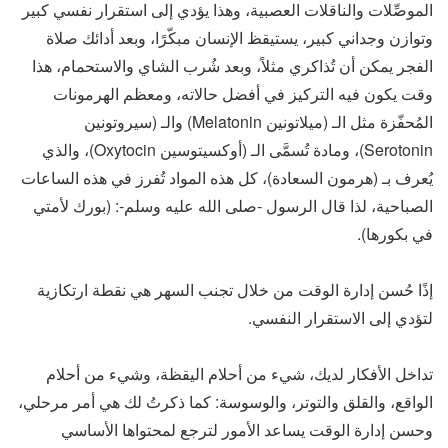
الموصِّلات والناقلات العصبية، وهذا يؤدي إلى استقرار نفسي كبير
وتوازن وجداني كبير، يستيقظ الإنسان مبكّرًا، وبعد أدائك صلاة
الفجر يمكن أن تُذاكري مثلاً، وبعد شُرب الشاي والاستحمام، هذا
وقت يكون فيه التركيز في أفضل حالاته، ومعظم الهرمونات
المُحفّزة مثل الـ (ميلاتونين Melatonin) والـ (سيروتونين
Serotonin)، ومادة تُسمَّى الـ (أوكسيتوسين Oxytocin)، والذي
يُعرف بـ (هرمون السعادة)، كل هذه المواد تُفرز في هذه الساعات
الصباحية، لذا قال الرسول -صلى الله عليه وسلم-: (بورك لأمتي
في بكورها).
إذًا حُسن إدارة الوقت من خلال تجنب السهر هي نقطة ارتكازية
لتؤدي إلى الاستقرار النفسي.
تداخل الأفكار لديك، شيء من أحلام اليقظة، وشيء من أحلام
الواقع، والقلق والتوتر، والوسوسة: كما ذكرتُ لك هي أمر مرحلي،
وحسن إدارة الوقت يساعد الأمور لترجع لمحتواها الأساسي