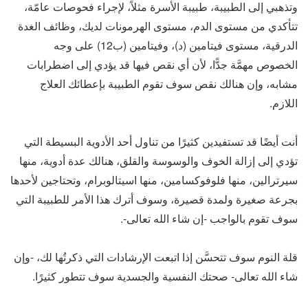
وتذهبي إلى الطبيبة، طبيبة الأسرة مثلاً، لإجراء فحوصات عامّة،
تتأكدي من مستوى الدم، مستوى الهرمونات لديك، وظائف الغدة
الدرقية، مستوى فيتامين (د)، وفيتامين (ب12) على وجه
الخصوص مهمَّة جدًّا، لأن أي نقص فيها قد يؤدي إلى اضطرابات
مشابه، وإن هنالك نقص سوف تقوم الطبيبة بإعطائك العلاج
اللازم.
أنت أيضًا قد تستفيدين كثيرًا من تناول أحد الأدوية البسيطة التي
تؤدي إلى إزالة الخوف والوسوسة والقلق، هنالك عدة أدوية، منها
سيرترالين، منها فلوفوكسامين، منها اسيتالوبرام، وتحتاجين لأحدها
بجرعة صغيرة ولمدة قصيرة، وسوف أترك هذا الأمر للطبيبة التي
سوف تقوم بالواجب -إن شاء الله تعالى-.
قلة النوم سوف تتحسَّن إذا اتبعت الإرشادات التي ذكرتُها لك، -وإن
شاء الله تعالى- صحتك النفسية والجسدية سوف تتطور كثيرًا.