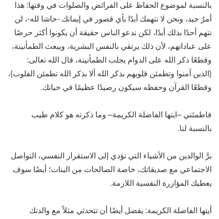
بالنسبة لموضوع الحفاظ على الفرائض والصلوات في وقتها: هذا
أمرٌ جيد، ونحن لا نتهمك أبدًا بأي قصور في إيمانك -حاشا لله-، لن
نتهم أحدًا بذلك أبدًا، لكن ندعو الناس حقيقة أن يكونوا أكثر حرصًا
على عباداتهم، لأن ذلك يرتقي بالنفس البشرية، ويبعث الطمأنينة،
وقطعًا ذكر الله على الدوام يجلب الطمأنينة، قال الله تعالى:
{الذين آمنوا وتطمئن قلوبهم بذكر الله ألا بذكر الله تطمئن القلوب}،
وقطعًا القرآن وحفظه سيكون رصيدًا عظيمًا في حياتك.
فاطمئني –ايتها الفاضلة الكريمة– وما ذكرته هو كلام طيب
بالنسبة لنا.
برَّ الوالدين من الأشياء التي تؤدي إلى الاستقرار النفسي، التواصل
الاجتماعي مع صديقاتك، خاصة الصالحات من البنات؛ أيضًا سوف
يعطيك المؤازرة النفسية اللازمة.
أيتها الفاضلة الكريمة: يفضل أيضًا أن تتحدثي مثلاً مع والدتك