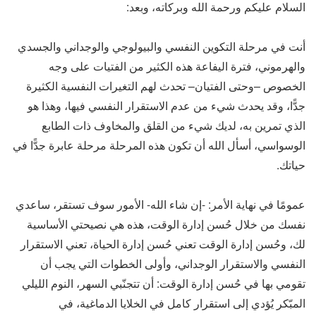
السلام عليكم ورحمة الله وبركاته، وبعد:
أنت في مرحلة التكوين النفسي والبيولوجي والوجداني والجسدي
والهرموني، فترة اليفاعة هذه الكثير من الفتيات على وجه
الخصوص –وحتى الفتيان– تحدث لهم التغيرات النفسية الكثيرة
جدًّا، وقد يحدث شيء من عدم الاستقرار النفسي فيها، وهذا هو
الذي تمرين به، لديك شيء من القلق والمخاوف ذات الطابع
الوسواسي، أسأل الله أن تكون هذه المرحلة مرحلة عابرة جدًّا في
حياتك.
عمومًا في نهاية الأمر: -إن شاء الله- الأمور سوف تستقر، ساعدي
نفسك من خلال حُسن إدارة الوقت، هذه هي نصيحتي الأساسية
لك، وحُسن إدارة الوقت تعني حُسن إدارة الحياة، تعني الاستقرار
النفسي والاستقرار الوجداني، وأولى الخطوات التي يجب أن
تقومي بها في حُسن إدارة الوقت: أن تتجنّبي السهر، النوم الليلي
المبّكر يُؤدي إلى استقرار كامل في الخلايا الدماغية، في