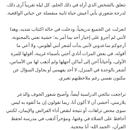
تتعلق بالشخص الذي أراه في ذلك الحلم، كل ليلة تقريباً أرى ذلك،
لدرجة شعوري بأني أعيش حياة ثانية منفصلة عن حياتي الواقعية.
انعزلت عن الجميع تدريجياً، ودخلت في حالة اكتئاب شديد، وهذا
لأنني لم أجرؤ على إخبار أحد بما أمر به؛ خشية نعتي بالمجنونة،
أرجوكم ساعدوني لأنني بدأت أشعر أنني أهلوس، ولا أعي ما
أقوله، في بعض المرات أنادي أختي بأسماء غريبة، أقولها للمرة
الأولى، وأحياناً أحن إلى أماكن أجهلها ولم أذهب لها من الأساس،
أشعر بالوحدة في المنزل، لا أحد يفهمني أو يحاول السؤال عن
مكنون نفسي رغم ملاحظتهم تغيري.
تراجعت نتائجي الدراسية أيضاً، وأصبح شعور الخوف والذعر
يلازمني، أخشى أن لا أكون أنا، ربما تقولون إن ما أتفوه به ليس
سوى محض تراهات، أو نتيجة لنقص أداء الفرائض والإيمان، لكنني
أحافظ على الصلاة في وقتها، ومؤخراً أذهب في مدرسة لحفظ
القرآن، -الحمد الله- أنا محجبة.