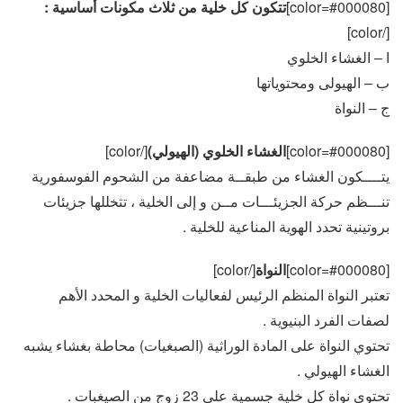
[color=#000080]
تتكون كل خلية من ثلاث مكونات أساسية :
[/color]
ا – الغشاء الخلوي
ب – الهيولى ومحتوياتها
ج – النواة
[color=#000080]
الغشاء الخلوي (الهيولي)
[/color]
يتــــكون الغشاء من طبقــة مضاعفة من الشحوم الفوسفورية
تنـــظم حركة الجزيئـــات مــن و إلى الخلية ، تتخللها جزيئات
بروتينية تحدد الهوية المناعية للخلية .
[color=#000080]
النواة
[/color]
تعتبر النواة المنظم الرئيس لفعاليات الخلية و المحدد الأهم
لصفات الفرد البنيوية .
تحتوي النواة على المادة الوراثية (الصبغيات) محاطة بغشاء يشبه
الغشاء الهيولي .
تحتوي نواة كل خلية جسمية على 23 زوج من الصيغبات .