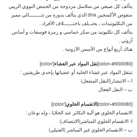
يتألف كل صبغي من سلاسل مزدوجة من الحمض النووي الريبي
منقوص الأكسجين dna الذي يتألف يدوره من تتــــــــالي مميز
من النكليوتيدات ، يختــلف باختــــــلاف الأفراد .
يتألف كل تكليوتيد من سكر خماسي و زمرة فوسفات و أساس
آزوتي .
هناك أربع أنواع من الأسس الآزوتية .
[color=#000080]
نقل المواد عبر الغشاء
[/color]
تنتقل المواد عبر غشاء الخلية أو عضياتها بإحدى طريقتين :
ا – الانتشار(النقل المنفعل)
ب – النقل الفعال
[color=#000080]
الانقسام الخلوي
[/color]
الانقسام الخلوي هو آلية التكاثر عند الخلايا ، وله نوعان :
ا- الانقسام الخلوي المباشر(الانتصاف)
ب – الانقسام الخلوي غير المباشر (الفتيلي)