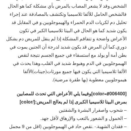
الشخص.وقد لا يشعر المصاب بالمرض بأي مشكلة كما هو الحال
فالشخص الحامل للألفا ثلاسيميا وتكتشف بالمصادفة عند إجراء
تحليل دم لكريات الدم الحمراء والهيموجلوبين.و في المقابل قد
يكون شديد كما هو الحال في البيتا ثلاسيميا الكبر في تكون
الأعراض واضحة و تتفاقم المشكلة إذا لم ينقل للمريض دم بشكل
دوري.كما أن المرض قد يكون شديد لدرجة أن الجنين يموت في
بطن أمة أو يولد مع استسقاء في جميع الجسم نتيجة لنقص
الهيموجلوبين في الدم وهبوط شديد في القلب،وهذا يحدث في
الألفا ثلاسيميا التي يكون فيها جميع مورثات(جينات)الألفا
هيموجلوبين معطوبة (بها طفرة مرضية).
[color=#006400]وفيما يلي الأعراض التي تحدث للمصابين
بمرض البيتا ثلاسيميا الكبرى إذا لم يعالج المريض:[/color]
– شحوب واصفرار البشرة والشفتين
– الخمول و الشعور بالتعب والإرهاق لأقل جهد.
– فقدان الشهية.- .نقص حاد في الهيموجلوبين (اقل من 9 مجمل