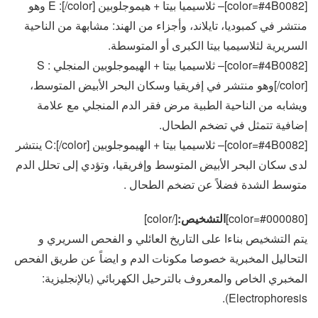
[color=#4B0082]– ثلاسيميا بيتا + هيموجلوبين E :[/color] وهو
منتشر في كمبوديا، تايلاند، وأجزاء من الهند: مشابهة من الناحية
السريرية لثلاسيميا بيتا الكبرى أو المتوسطة.
[color=#4B0082]– ثلاسيميا بيتا + الهيموجلوبين المنجلي S :
[/color]وهو منتشر في إفريقيا وسكان البحر الأبيض المتوسط،
ويشابه من الناحية الطبية مرض فقر الدم المنجلي مع علامة
إضافية تتمثل في تضخم الطحال.
[color=#4B0082]– ثلاسيميا بيتا + الهيموجلوبين C:[/color] ينتشر
لدى سكان البحر الأبيض المتوسط وإفريقيا، وتؤدي إلى تحلل الدم
متوسط الشدة فضلاً عن تضخم الطحال .
[color=#000080]
التشخيص:
[/color]
يتم التشخيص بناءا على التاريخ العائلي و الفحص السريري و
التحاليل المخبرية خصوصا مكونات الدم و ايضاً عن طريق الفحص
المخبري الخاص والمعروف بالترحيل الكهربائي (بالإنجليزية:
Electrophoresis).