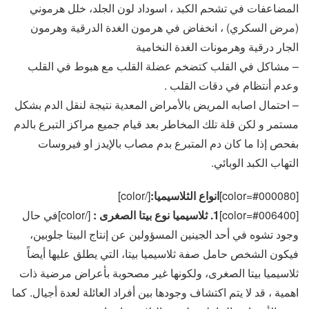
المضاعفات في تشحم الكبد ، اسوداد لون الجلد، خلل هرموني
(مرض السكري) ، انخفاض في هرمون الغدة الدرقية وهرمون
الجار درقية وهرمونات الغدة النخامية
– مشاكل في القلب كتضخم عضلة القلب مع هبوط في القلب
وعدم أنتظام في دقات القلب .
– احتمال اصابه المريض بالأمراض المعدية نتيجة لنقل الدم بشكل
مستمر و لكن قلة تلك المخاطر بعد قيام جميع مراكز التبرع بالدم
بفحص إذا ما كان دم المتبرع بدم مصاب بالإيدز او فيروسات
التهاب الكبد الوبائي.
[color=#000080]
انواع الثلاسيميا:
[/color]
[color=#006400]
1. ثلاسيميا نوع بيتا الصغرى :
[/color]في حال
وجود تشوه في أحد الجينين المسؤولين عن إنتاج البيتا جلوبين،
فيكون الشخص حامل صفة ثلاسيميا بيتا، التي يطلق عليها أيضاً
ثلاسيميا بيتا الصغرى، ولكونها غير مصحوبة بأعراض مرضية ذات
اهمية ، قد لا يتم اكتشاف وجودها بين أفراد العائلة لعدة أجيال. كما