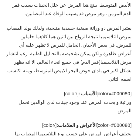
الأبيض المتوسط. ينتج هذا المرض عن خلل الجينات يسبب فقر
الدم المزمن، وهو مرض قد يسبب الوفاة عند المصابين.
يعتبر المرض ذو وراثة صبغية جسدية متنحية، ولذلك يولد المصاب
بمرض الثلاسيميا نتيجة الزواج بين اثتين هما كلاهما حاملين
للمرض. في بعص الأحيان، الحامل للمرض لا تظهر عليه أي
أعراض ظاهرة ولكن يمكن تشخيصه بالتحاليل الطبية. رغم انتشار
مرض الثلاسيميا(فقر الدم) في جميع انحاء العالم، الا انه يظهر
بشكل اكبر في بلدان حوض البحر الابيض المتوسط، ومنه اكتسب
اسمه الثاني.
[color=#000080]
الأسباب :
[/color]
وراثية و يحدث المرض عند وجود جينات لدى الوالدين تحمل
المرض.
[color=#000080]
الأعراض و العلامات:
[/color]
تختلف أعراض المرض على حسب نوع الثلاسيميا المصاب بها