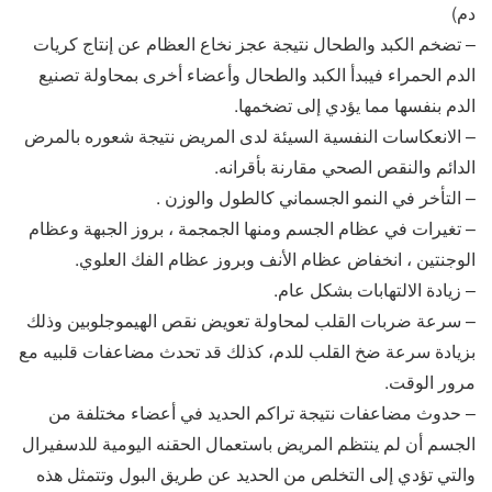
دم)
– تضخم الكبد والطحال نتيجة عجز نخاع العظام عن إنتاج كريات
الدم الحمراء فيبدأ الكبد والطحال وأعضاء أخرى بمحاولة تصنيع
الدم بنفسها مما يؤدي إلى تضخمها.
– الانعكاسات النفسية السيئة لدى المريض نتيجة شعوره بالمرض
الدائم والنقص الصحي مقارنة بأقرانه.
– التأخر في النمو الجسماني كالطول والوزن .
– تغيرات في عظام الجسم ومنها الجمجمة ، بروز الجبهة وعظام
الوجنتين ، انخفاض عظام الأنف وبروز عظام الفك العلوي.
– زيادة الالتهابات بشكل عام.
– سرعة ضربات القلب لمحاولة تعويض نقص الهيموجلوبين وذلك
بزيادة سرعة ضخ القلب للدم، كذلك قد تحدث مضاعفات قلبيه مع
مرور الوقت.
– حدوث مضاعفات نتيجة تراكم الحديد في أعضاء مختلفة من
الجسم أن لم ينتظم المريض باستعمال الحقنه اليومية للدسفيرال
والتي تؤدي إلى التخلص من الحديد عن طريق البول وتتمثل هذه