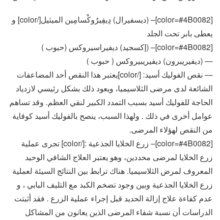
[color=#4B0082]– (ديسفيرال) دِيفِيرُوكْسامِين الميثيل[/color] و
يعطى بابر تحت الجلد
[color=#4B0082]– (إكسجيد) ديفيراسيروكس (حبوب )
— (ديفيريبرون) ديفيريبيروكس ( حبوب )
— نقص الفوليك أسيد: [/color]يعتبر هذا النقص أحد المضاعفات
الشائعة لدى مرضى الثلاسيميا، ويعود ذلك بشكل رئيسي لازدياد
الحاجة للفوليك أسيد بسبب التمدد الكبير لنقي العظم. وقد تساهم
عوامل أخرى في ذلك . ولهذا السبب، ينصح بالفوليك أسيد كوقاية
من النقص لهؤلاء المرضى.
[color=#4B0082]– زرع الخلايا الجذعية :[/color] تجرى عملية
زرع الخلايا لمرضى محددين، وهو يعتبر العلاج الشافي الوحيد
المعروف لمرض الثلاسيميا. هناك ترابط بين النتائج السيئة لعملية
زرع الخلايا الجذعية وبين وجود تضخم الكبد مع التليف البابي ، و
عدم كفاءة علاج إزالة الحديد قبل إجراء عملية الزرع . فقد أثبتت
الدراسات أن نسبة شفاء المرضى الذين يعانون من المشاكل