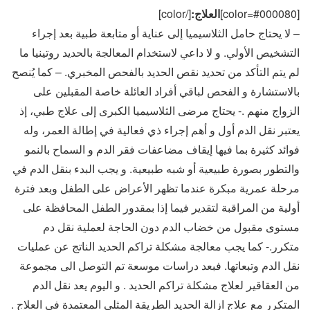
[color=#000080]
العلاج:
[/color]
– لا يحتاج حامل الثلاسيميا إلى عناية أو متابعة طبية بعد إجراء
التشخيص الأولي. و لا داعي لاستخدام المعالجة بالحديد روتينيا ما
لم يتم التأكد من تحديد نقص الحديد بالفحص المخبري. – كما يُنصح
بالاستشارة و الفحص لباقي أفراد العائلة خاصة المقبلين على
الزواج منهم .- يحتاج مرضى الثلاسيميا الكبرى إلى علاج طبي، إذ
يعتبر نقل الدم أول و أهم إجراء ذي فعالية في إطالة العمر، وله
فوائد كثيرة بما فيها إيقاف مضاعفات فقر الدم و السماح بالنمو
والتطور بصورة طبيعية أو شبه طبيعية. و يجب البدء بنقل الدم في
مرحلة عمرية مبكرة عندما تظهر الأعراض على الطفل وبعد فترة
أولية من المراقبة لتقدير فيما إذا بمقدور الطفل المحافظة على
مستوى مقبول من خضاب الدم دون الحاجة لعملية نقل دم
متكرر.- كما يجب معالجة مشكلة تراكم الحديد الناتج عن عمليات
نقل الدم وتبعاتها. فبعد دراسات موسعة تم التوصل الى مجموعة
من العقاقير لعلاج مشكلة تراكم الحديد . و اليوم يعد نقل الدم
المتكرر مع علاج ازالة الحديد الطريقة المثلى المعتمدة في العلاج .