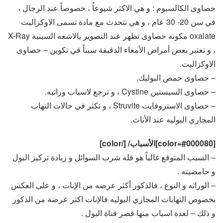
حصاوى الكالسيوم : و هي الاكثر شيوعاُ ، خصوصاً عند الرجال ،
في سن 20- 30 عام ، و هي تتحدث مع مادة تسمى الاوكزاليت
oxalate مكونه حصاوى تظهر عند التصوير بالاشعه السينية X-Ray
، و تعتبر بعض أمراض الأمعاء الدقيقة سبباً في تكوين – حصاوى
الاوكزاليت.
– حصاوى حمض البوليك.
– حصاوى السيستين Cystine ، و ترجع لاسباب وراثيه.
– حصاوى الاستروفايت Struvite ، و تكثر في حالات التهاب
المجاري البوليه عند الأناث.
[color=#000080]الأسباب/ [/color]
– السبب المتوقع غالباً هو قله شرب السوائل و زيادة تركيز البول
و حامضيته .
– الوراثه و النوع ، فالذكور أكثر عرضه من الإنات ، و على العكس
بخصوص التهابات المجاري البوليه فالإنات اكثر عرضة من الذكور
و ذلك – لعدة اسباب منها قصر قناة البول .