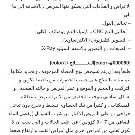
الاعراض و العلامات التي يشكو منها المريض ، بالاضافه الى ما
يلي :
– تحاليل البول.
– تحاليل الدم CBC و كيمياء الدم ووضائف الكلى .
– التصوير التلفزيوني ( الالتراساوند).
– الصبغات ، و التصوير بالأشعه السينيه X-Ray.
[color=#000080]الـعــــــــلاج / [/color]
طبعاً بعد أن يتم تشيخص نوع الحصاه الموجودة ، و تحديد مكانها ،
يتم متابعه العلاج على حسب الحصوات من ناحيه التكوين و
التركيب و الحجم و الموقع و عمر المريض و حالته الصحيه ، و
بشكل اساسي يتوجب التخفيف من الالم المريض باعطائه
المسكنات ، و كثيراً من تلك الحصاوى تسقط و تخرج دون تدخل
جراحي ، و على المريض الإكثار من شرب السوائل ( يفضل الماء
الصافي من 7 – 8 كؤوس ) في اغلب الحالات و التي يجب ان لا
تكون تعاني من امراض اخرى مثل امراض القلب و ارتفاع ضغط