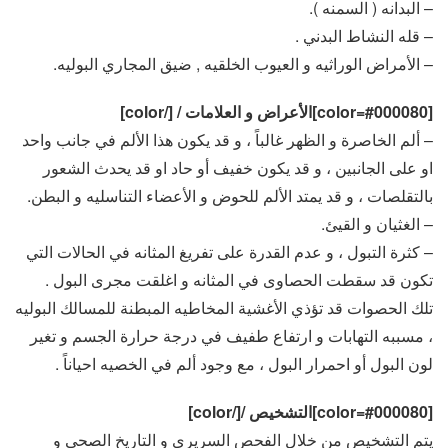
– البدانه ( السمنه ).
– قله النشاط البدني .
– الأمراض الوراثيه و العيوب الخلقيه , ضيق المجاري البوليه.
[color=#000080]الأعراض و العلامات / [/color]
– ألم الخاصرة و الظهر غالباً ، و قد يكون هذا الألم في جانب واحد
او على الجانبين ، و قد يكون خفيف أو حاد او قد يحدث الشعور
بالتقلصات ، و قد يمتد الألم للحوض و الأعضاء التناسليه و البطن.
– الغثيان و القيئ.
– كثرة التبول ، و عدم القدرة على تفريغ المثانه في الحالات التي
تكون قد سقطت الحصاوى في المثانه و اغلقت مجرى البول .
تلك الحصوات قد تؤذي الأغشية المخاطيه المبطنة للمسالك البوليه
، مسببه التهابات و ارتفاع طفيف في درجة حرارة الجسم و تغير
لون البول أو احمرار البول ، مع وجود ألم في الخصيه احياناً .
[color=#000080]التشخيص /[/color]
يتم التشخيص من خلال الفحص السريري و التاريخ الصحي و