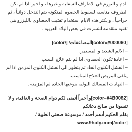
الدم و التورم في الاطراف السفليه و غيرها ، و اخيرا اذا لم تكن
الظروف مناسبه لسقوط الحصوه المتكونه يتم التدخل دوائياً ، ثم
جراحياً ، و يكثر هذه الايام استخدام تفتيت الحصاوى بالليزرو هي
تقنيه متقدمه انتشرت في بعض البلاد العربيه .
[color=#000080]المضاعفات/ [/color]
– الالم الشديد و المستمر.
– اعادة تكون الحصاوى اذا لم يتم علاج السبب.
– الفشل الكلوي الحاد ثم يتطور الى الفشل الكلوي المزمن اذا لم
يتلقى المريض العلاج المناسب.
– التهابات المسالك البوليه بنوعيها الحاده ثم المزمنه .
[color=#4B0082]و أخيراً أتمنى لكم دوام الصحة و العافية، و لا
تنسونا من صالح دعائكم
بقلم الحكيم أدهم أحمد / موسوعة صحتي الطبية /
www.9haty.com[/color]