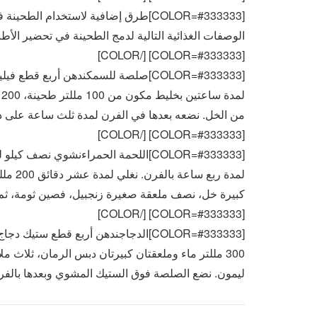
[COLOR=#333333]طرق إضافية لاستخدام
الوصفات الغذائية التالية لدمج الطحينة في تحضير الأطباق:[/R
[COLOR=#333333] [/COLOR]
[COLOR=#333333]صلصة للسمكندهن أربع ق
ل
من الخل. نضعه بعدها في الفرن لمدة ثلث ساعة على درجة 180 م.[/
[COLOR=#333333] [/COLOR]
[COLOR=#333333]اللحمة الحمراءنشوي 
كبيرة خل، نصف ملعقة صغيرة زنجبيل، فصين ثومة، ثم نضيف 
[COLOR=#333333] [/COLOR]
300 مللتر ماء وملعقتان كبيرتان دبس الرمان، ثلاث 
ليمون. نضع الصلصة فوق الستيك المشوي وبعدها بالفرن ل