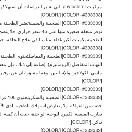
مركبات phytosterol التي تشير الدراسات أن استهلاكها يرتبط بانخفاض في مستويات الكولسترول في الدم.[/COLOR]
[COLOR=#333333] [/COLOR]
[COLOR=#333333] الطحينة والسمنةتعتبر ا
توفر ملعقة صغيرة منها على 45 
الطحينة بكميات أكبر غذاءا مناسبا في علاج النحافة، حيث 
[COLOR=#333333] [/COLOR]
[COLOR=#333333]الطحينة والمفاصلتحتو
التهاب المفاصل (الروماتيزم). إضافة إلى ذلك، فإن مع
مادتي الكولاجين والإسالتين، وهما مسؤولتان عن توفير
[/COLOR]
[COLOR=#333333] [/COLOR]
حصة من الفواكه. ولا يتعارض استهلاك الطحينة لدى ال
تقارب الملعقة الكبيرة للوجبة الواحدة، حيث أن كمية ا
تذكر. [/COLOR]
[COLOR=#333333] [/COLOR]