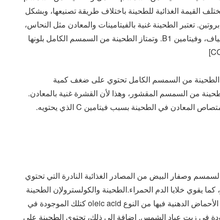
تختلف القيمة الغذائية للطحينة باختلاف طريقة تصنيعها، وبشكل
هي تتكون من 14% نشويات، 76% دهون، و10% بروتين. تعتبر الطحينة غنية بالفيتامينات والمعادن مثل النحاس،
المنغنيز، الكالسيوم، المغيسيوم، الزنك، السيلينيوم، الألياف، وفيتامين B1. وتمتاز الطحينة من السمسم الكامل بلونها
التالي، فإن الطحينة من السمسم الكامل تحتوي على ضغف كمية
طحينة من السمسم المقشور، وهذا لأن القشرة غنية بالمعادن.
إن إضافة الليمون للطحينة يزيد من كفائة الجسم في امتصاص المعادن في الطحينة بسبب فيتامين C الذي يحتويه.
الطحينة والسمسم وصفار البيض من المصادر الغذائية النادرة التي تحتوي
 التركيز، كما يقوي خلايا الدم الحمراء.الطحينة والكولسترولإن الطحينة
خالية من الكولسترول، وتحتوي على دهون نباتية نصف الأحماض الدهنية فيها من النوع oleic acid كتلك الموجودة في
ف الآخر linoleic acid كتلك الموجودة في زيت عباد الشمس. إضافة إلى ذلك، تحتوي الطحينة على