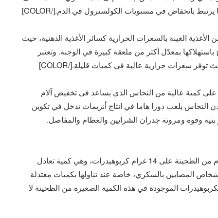
لطحينة من الأغذية الغينة بالسعرات الحرارية كسائر الأغذية الدهنية، حيث
سعر حراري، فلا ينصح باستهلاكها بمعدّل أكثر من ملعقة كبيرة في الوجبة. وتعتبر
توفر سعرات حرارية عالية في كميات قليلة.[/COLOR]
ي الطحينة على كمية عالية من النحاس الذي يساعد في تخفيض آلام
دن النحاس يلعب دورا هاما في انتاج أنزيمات تدخل في تكوين
 بنية وقوة ومرونة جدران الشرايين والعظام والمفاصل.
[COLOR=#333333] الطحينة والسكريتحتوي 100 غرام من الطحينة على 14 غرام كربوهيدرات، وهي كمية تعادل
أشخاص المصابين بالسكري، خاصة عند تناولها بكميات معتدلة
لكربوهيدرات الموجودة في هذه الكمية الصغيرة من الطحينة لا