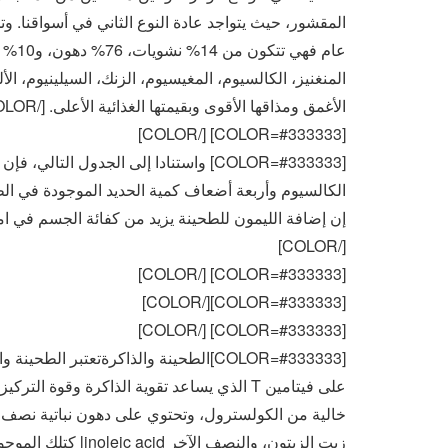
المقشور، حيث يتواجد عادة النوع الثاني في أسواقنا. و
عام ف
الأغمق ومذاقها الأقوى وبقيمتها الغذائية الأعلى. [/COLOR]
[COLOR=#333333] [/COLOR]
[COLOR=#333333] واستنادا إلى الجدول 
الكالسيوم وأربعة أضعاف كمية الحديد الموجودة في ال
[/COLOR]
[COLOR=#333333] [/COLOR]
[/COLOR]
[COLOR=#333333]
[COLOR=#333333] [/COLOR]
[COLOR=#333333]الطحينة والذاكرةتعتبر 
على فيتامين T الذي يساعد تقوية الذاكرة وقوة
زيت الزيتون، والنص