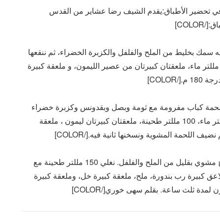
 الطحينة في تحضير الأطباق:يقدم الشيف رضا عشاير من القدس
COLO]
طع فيليه سمك بخليط من الملح والفلفل والكزبرة الخضراء، ثم ننقعها
مدة ساعتين بخليط مكون من 100 مللتر طحينة، 200 مللتر ماء، ملعقتان كبيرتان من عصير الليمون، و ملعقة كبيرة
COLOR]
نصف كيلو لحمة كباب مفرومة مع ثومة وبصل وبقدونس وكزبرة خضراء
لمدة ربع ساعة بالفرن. نغلي لمدة عشر دقائق 200 مللتر ماء، 100 مللتر طحينة، ملعقتان كبيرتان ليمون ، ملعقة
اللحمة المشوية ونسخنها ثانية فيه.[/COLOR]
[COLOR=#333333]الدجاجندهن أربع قطع ستيك دجاج مشوي بقليل من الملح والفلفل. نغلي 150 مللتر طحينة مع
ملاعق كبيرة رب بندورة، ملح، ملعقة كبيرة خل، وملعقة كبيرة
مدة ثلث ساعة. بقلم سهى خوري[/COLOR]