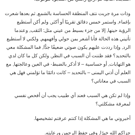
وذات مرة جربت نتف المنطقة الحساسة بالشمع, ثم بعدها شعرت
بإغماء, واستمر خمس دقائق تقريبًا أو أكثر, ولم أكن أستطيع
الرؤية حينها, إلا من جزء بسيط من عيني مثل: الثقب, وعندما
تأتيني هذه الحالة فأنا أشعر بمن حولي وأفهمهم, ولكني لا أستطيع
الرد, وإذا رددت عليهم يكون صوتي ضعيفًا جدًّا, فما المشكلة معي
بالتحديد؟ فقد ظننت أن السبب في النظر, ولكن كل ما كان لدي
هو التهابات, أو حساسية – لا أذكر بالضبط- في العين وعالجتها, مع
العلم أن أذني اليمنى – بالتحديد – كانت دائمًا ما تؤلمني فهل هي
السبب في معاناتي؟
وإذا لم تكن هي السبب فعند أي طبيب يجب أن أفحص نفسي
لمعرفة مشكلتي؟
أخبروني ما هي المشكلة إذا كنتم عرفتم تشخيصها.
جزاكم الله خيرًا, وفي حفظ الرحمن ورعايته.