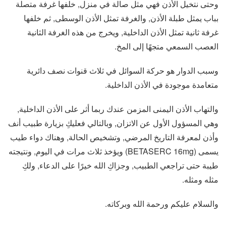
وحتى نتخيل الأذن فهي مثل صالة في منزل, خلفها غرفة متصلة
بباب يمثل طبلة الأذن, والغرفة تمثل الأذن الوسطى, ثم خلفها
غرفة ثانية تمثل الأذن الداخلية, ويخرج من هذه الغرفة الثانية
العصب السمعي متجهًا إلى المخ.
وسبب الدوار هو حركة السوائل في ثلاث قنوات نصف دائرية
متعامدة موجودة في الأذن الداخلية.
والتهاب الأذن اليمنى المزمن عندك ربما أثر على الأذن الداخلية,
وهي المسؤول الأول عن الاتزان, وبالتالي فعليكِ بزيارة طبيب أنف
وأذن لمعرفة التاريخ المرضي, وتشخيص الحالة, وهناك دواء طيب
يسمى (BETASERC 16mg) ويؤخذ ثلاث مرات في اليوم, ونتيجته
طيبة حتى تراجعي الطبيب, وجزاكِ الله خيرًا على الدعاء, ولكِ
مثله ومثله.
والسلام عليكم ورحمة الله وبركاته.