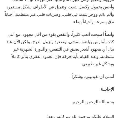
وأحس بخمول وكسل شديد، وتنميل في الأطراف بشكل مستمر،
وألم دائم ووخز شديد في قلبي، وضربات قلبي غير منتظمة، أحياناً
تدق بسرعة وأحياناً ببطء.
وأيضاً أصبحت أتعب كثيراً، وأتنفس بقوة من أقل مجهود، مع أنني
كنت أمارس رياضة المشي، وصعود ونزول الدرج، ولكن الآن عند
بذل أي مجهود أشعر بضيق في التنفس، والدورة الشهرية غير
منتظمة، وعند القيام بأية حركة فإن العمود الفقري يتأثر كاملاً
وبشكل غير طبيعي.
أتمنى أن تفيدوني، وشكراً.
الإجابــة
بسم الله الرحمن الرحيم
السلام عليكم ورحمة الله وبركاته، وبعد: