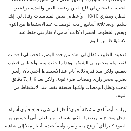
الخفيفة، ففحص لي قاع العين وضغط العين والعدسة وفحص
النظر، ونظري 10/10 ، وأعطاني بعض الفيتامينات وقال لي: إنك
سليم، وبعد ثلاثة أسابيع زادت الومضات عند الاستيقاظ من النوم
وبعض الخطوط الخضراء كانت أمامي لا تفارقني فقط عند
الاستيقاظ من النوم.
فذهبت للطبيب فقال لي: هذه من حدة البصر، فحص لي العدسة
فقط ولم يفحص لي الشبكية وهذا ما خفت منه، وأعطاني قطرة
تعقيم، ولكن منذ فترة ثلاثة أيام عند الاستيقاظ أحس بأن رأسي
يضرب بحجر وأرى ومضات ضوء قوية، ولكن بعد 6 إلى7 دقائق
تذهب وتظل الومضات ولكنها ضعيفة فقط عند الاستيقاظ من
النوم.
وزادت أيضاً لدي مشكلة أخرى: أنظر إلى شيء فاتح فأرى أشياء
تدخل وتخرج من بعضها ولكنها شفافة، مع العلم بأني أتحسس من
الضوء كثيراً أي أنزعج منه وأنفر، وأيضاً عندما أنظر مثلاً إلى شاشة