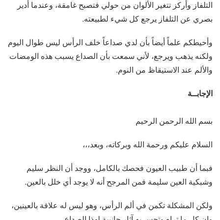
التلفاز وأركز تتغير الألوان من حولي فتصبح غامقة، وعندما أدير
بصري عن التلفاز يرجع كل شيء لطبيعته.
وأحيطكم علماً أيضاً بأن لدي صداعاً خلف الرأس ليس طوال اليوم
ولكنه يذهب ويرجع، لأني سمعت بأن الصداع يسبب هذه الومضات
والألم عند الاستيقاظ من النوم.
الإجابــة
بسم الله الرحمن الرحيم
السلام عليكم ورحمة الله وبركاته، وبعد،،،
فبما أن طبيب العيون فحصك بالكامل، ووجد أن النظر سليم
وشبكية العين سليمة فمن المرجح أنه لا يوجد أي خلل بالعين.
ولكن المشكلة تكمن في ألم الرأس، وهو ليس له علاقة بالعينين،
وإن كل ما تراه وتحس به آثار جانبية لهذا الصداع.