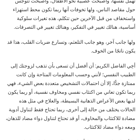
تهمل نفسها، وأصبحت عصبية نحو الأطفال، وأصبحت تتوجس
حول مقاصد الناس، ولها تخوفات أنها ربما تكون محط استهزاء
واستخفاف من قبل الآخرين حين تتكلم، هذه تغيرات سلوكية
أساسية، هنالك تغيير في التفكير، وهنالك تغيير في التصرفات.
ولها جانب آخر، وهو جانب التلعثم، وتسارع ضربات القلب، هذا قد
يكون ناتجًا من الخوف.
أخِي الفاضل الكريم: أن أفضل أن تسعى بأن تذهب لزوجتك إلى
الطبيب النفسي؛ لأنني وحسب المعلومات المتاحة وإن كانت
ممتازة جدًّا، إلا أن احتمالات التشخيص متعددة بعض الشيء، فهي
ربما تكون تعاني من اكتئاب نفسي ومخاوف نفسية، أو ربما يكون
لديها بعض الأعراض الذهانية البسيطة، والعلاج في مثل هذه
الحالات يختلف من حالة إلى أخرى، ربما تحتاج فقط لتناول أدوية
مضادة للاكتئاب والمخاوف، أو قد تحتاج لتناول دواء مضاد للذهان،
ومعه دواء مضاد للاكتئاب.