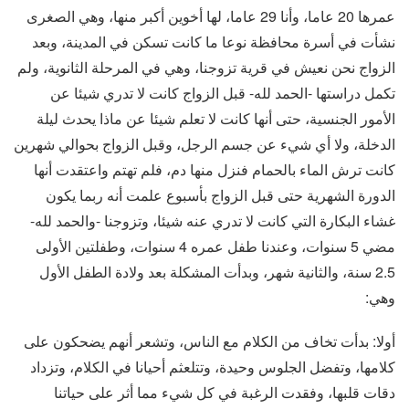
عمرها 20 عاما، وأنا 29 عاما، لها أخوين أكبر منها، وهي الصغرى
نشأت في أسرة محافظة نوعا ما كانت تسكن في المدينة، وبعد
الزواج نحن نعيش في قرية تزوجنا، وهي في المرحلة الثانوية، ولم
تكمل دراستها -الحمد لله- قبل الزواج كانت لا تدري شيئا عن
الأمور الجنسية، حتى أنها كانت لا تعلم شيئا عن ماذا يحدث ليلة
الدخلة، ولا أي شيء عن جسم الرجل، وقبل الزواج بحوالي شهرين
كانت ترش الماء بالحمام فنزل منها دم، فلم تهتم واعتقدت أنها
الدورة الشهرية حتى قبل الزواج بأسبوع علمت أنه ربما يكون
غشاء البكارة التي كانت لا تدري عنه شيئا، وتزوجنا -والحمد لله-
مضي 5 سنوات، وعندنا طفل عمره 4 سنوات، وطفلتين الأولى
2.5 سنة، والثانية شهر، وبدأت المشكلة بعد ولادة الطفل الأول
وهي:
أولا: بدأت تخاف من الكلام مع الناس، وتشعر أنهم يضحكون على
كلامها، وتفضل الجلوس وحيدة، وتتلعثم أحيانا في الكلام، وتزداد
دقات قلبها، وفقدت الرغبة في كل شيء مما أثر على حياتنا