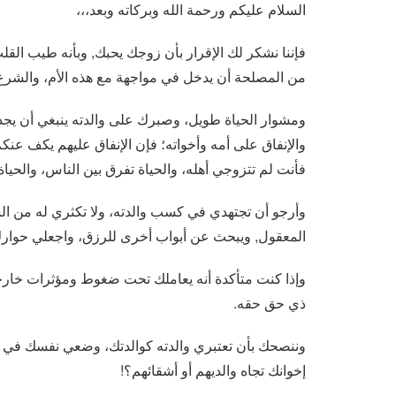
السلام عليكم ورحمة الله وبركاته وبعد،،،
فإننا نشكر لك الإقرار بأن زوجك يحبك, وبأنه طيب الق
من المصلحة أن يدخل في مواجهة مع هذه الأم، والشرع لا
ومشوار الحياة طويل، وصبرك على والدته ينبغي أن يجد ع
والإنفاق على أمه وأخواته؛ فإن الإنفاق عليهم يكف عنكم
فأنت لم تتزوجي أهله، والحياة تفرق بين الناس، والحيا
وأرجو أن تجتهدي في كسب والدته، ولا تكثري له من الشك
المعقول, ويبحث عن أبواب أخرى للرزق، واجعلي حوارك مع
وإذا كنت متأكدة أنه يعاملك تحت ضغوط ومؤثرات خارج
ذي حق حقه.
وننصحك بأن تعتبري والدته كوالدتك، وضعي نفسك في 
إخوانك تجاه والديهم أو أشقائهم؟!