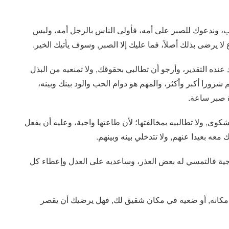
لب، وندعوك للصبر على أمه، فأولى الناس بالرجل أمه، وليس
 يرضى بذلك أصلاً، فما عليك إلا الصبر, وسوف يأتيك الخير.
نده التقدير، وأرجو أن تطالبي بحقوقك, ولا تمنعيه من البذل
 شرورا أكبر وأكثر، والمهم هو دوام الحب والود بينك وبينه،
ة صبر ساعة.
وى, ولا تطالبيه بمخالفتها؛ لأن طاعتها واجبة، وعليه أن يفعل
ه بعيدا عنهم, ولا تتدخلي بينه وبينهم.
ية فالتمسي له بعض العذر، وساعديه على العدل وإعطاء كل
مكانه, أو ضعيه في مكان شقيق لك, فهل يرضيك أن يقصر