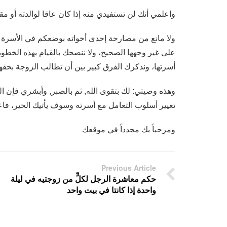
واعلمي أنك لن تستفيدي منه إذا كان عاقا لوالدته أو م
ولا مانع من مصارحة إحدى أخواته بوضعكم في الأسرة دو
على غير وجهها الصحيح، ولا ننصحك بالقيام بهذه الخطوة
أسرتها، ونذكرك الفرق كبير بين أن تطالب الزوجة بحقها, 
وهذه وصيتي: لك بتقوى الله, ثم بالصبر, وأبشري فإن ال
تغيير أسلوب التعامل مع أسرته وسوف يأتيك الخير، فاع
ومرحباً بك مجدداً في موقعك
Previous Article
حكم معاشرة الرجل لكلٍّ من زوجتيه في ليلة
واحدة إذا كانتا في بيت واحد