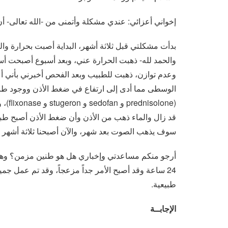
إخواني أعزائي: عندي مشكلة وأتمنى من -الله تعالى- أن 
بدأت مشكلتي قبل ثلاثة أشهر، البداية أصبت بحرارة وال
والحمد لله- ذهبت الحرارة عني، وبعد أسبوع أصبحت أسم
وعدم توازن، ذهبت للطبيب وبعد الفحص أخبرني بأني أع
الوسطى مما أدى إلى ارتفاع في ضغط الأذن ووجود طنين
(lone
قد زال والماء ذهب من الأذن وأن ضغط الأذن أصبح طبيعي
سوف يذهب الصوت بعد شهر، والآن أصبحنا ثلاثة أشهر 
أرجو منكم مساعدتي وإخباري هل هو طنين مزمن؟ وهل
24 ساعة وقد أصبح الأمر جداً مزعجاً، وقد تم عمل جم
طبيعية.
الإجابــة