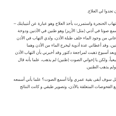
تجدوا لي العلاج.
تهاب الحنجرة واستمررت بأخذ العلاج وهو عبارة عن أنتيبايتك –
ع صوتا في أذني (مثل: الأزيز) وهو طنين في الأذنين ودوخة
اني من وجود الماء خلف طبلة الأذن، ولدي التهاب في الأذن
، وقد أعطاني عدة أدوية ليخرج الماء من الأذن وهما
predniso و sedofan و stugeron و flixonase)، وبعد أسبوع ذهبت لمراجعة دكتور وقد أخبرني بأن التهاب الأذن
اً، ولكن يا إخواني الصوت (طنين) لم يذهب، علما بأنه قال
ولم يذهب الطنين.
 سوف أبقى بقية عمري وأنا أسمع الصوت؟ علما بأني أسمعه
يع الفحوصات المتعلقة بالأذن، وتصوير طبقي و كانت النتائج