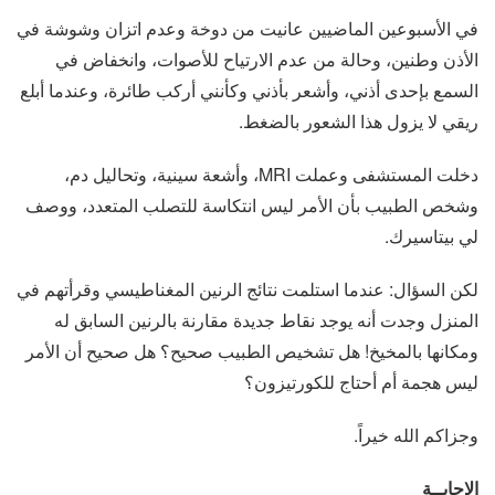
في الأسبوعين الماضيين عانيت من دوخة وعدم اتزان وشوشة في
الأذن وطنين، وحالة من عدم الارتياح للأصوات، وانخفاض في
السمع بإحدى أذني، وأشعر بأذني وكأنني أركب طائرة، وعندما أبلع
ريقي لا يزول هذا الشعور بالضغط.
دخلت المستشفى وعملت MRI، وأشعة سينية، وتحاليل دم،
وشخص الطبيب بأن الأمر ليس انتكاسة للتصلب المتعدد، ووصف
لي بيتاسيرك.
لكن السؤال: عندما استلمت نتائج الرنين المغناطيسي وقرأتهم في
المنزل وجدت أنه يوجد نقاط جديدة مقارنة بالرنين السابق له
ومكانها بالمخيخ! هل تشخيص الطبيب صحيح؟ هل صحيح أن الأمر
ليس هجمة أم أحتاج للكورتيزون؟
وجزاكم الله خيراً.
الإجابــة