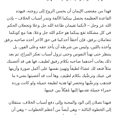
فهذا من مقتضى الإيمان أن يحسن الزوج إلى زوجته، فبهذه
القاعدة العظيمة يحصل بينكما الألفة وتندر أسباب الخلاف – بإذن
الله عز وجل – لأنكما تقيمان طاعة الله جل وعلا وتجعلان الحكم
في كل مشكلة تقع بينكما هو حكم الله جل وعلا، هذا مع كونكما
تتعاملان برفق، فإن أخطأ أحدكما في حق الآخر أخذه صاحبه برفق
وأخذه باللين، وليس من شرطه أن يأخذ حقه وعلى الفور، بل
ينتظر حتى تهدأ النفوس وحتى تزول أسباب تعكر المزاج، ثم بعد
ذلك يعاتب أحدهما صاحبه بكلام رفيق لطيف، فها هي قد أغضبتك
مثلاً فتعد لك عشاءً لطيفاً وتهيئ نفسها على أكمل صورة وأزينها
في عينك وترضِّيك بكلام لطيف، وها أنت قد أغضبتها بشيء ما
فتذهب وترضِّيها وتحضر لها هدية لطيفة جميلة ولو كانت وردة
حمراء جميلة تقدمها إليها مُقبِّلاً بين عينيها.
فبهذا تصلان إلى الود والمحبة وإلى دفع أسباب الخلاف، منتقلان
إلى الخطوة الثالثة – وهي أيضاً من أعظم الخطوات – وهي أن