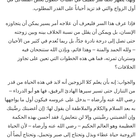
أول الزواج والتي قد تزيد أحياناً على القدر المطلوب.
فإذا عرف هذا السر فليعرف أن علاجه أمر يسير يمكن أن يتجاوزه
الإنسان، بل ويمكن أن يقلل من نسبة الخلاف بينه وبين زوجته
حتى تصل إلى درجة نادرة جدّاً، بل ربما تُعدم في كثير من الأحيان
– ولله الحمد والمنة – وهذا قائم، وبإذن الله ستنجحان فيه
وستريان ثمرته، فما هي هذه الخطوات التي تعين على تجاوز
الخلافات؟
والجواب: إنه بأن يعلم كلا الزوجين أنه لابد في هذه الحياة من قدر
من التنازل حتى تسير سيرها الهادئ الرفيق، فها هو أبو الدرداء –
رضي الله عنه وأرضاه – يدخل على عروسه فيكون أول ما يواجهها
به بعد السلام والكلام والملاطفة أن يقول لها: (إن أغضبتك رضَّيتك
وإن أغضبتني رضَّيتني وإلا لن نتعايش). فقد أحسن بهذه الحكمة
العظيمة وهو العالم الحكيم – رضي الله عنه وأرضاه – لأن الحياة
الزوجية حياة عطاء وبذل وتحتاج إلى صبر وتحمل، وتحتاج أيضاً أن