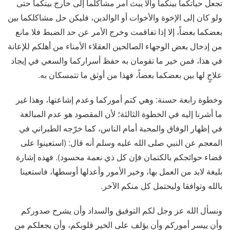
تجعل حياتكما بينكما وألا يبث أمر مشاكلما إلى خارج بيتكما حتى
ولو كان إلى الإخوة والأخوات أو الوالدين، فليكن حل مشاكلكما بين
بعضكما بعضاً، إلا إذا تفاقمت وخرج الأمر عن حد الضبط فلا مانع
من إدخال بعض الوجهاء الصالحين العقلاء الأمناء من أهلكم للإعانة
في هذا، فمن خير ما تقومان به حفظ أسراركما والسعي في إيجاد
علاجٍ لها بين بعضكما بعضاً، فهذا من أوثق ما تتمسكان به.
وخطوة رابعة حسنة: وهي كتم أموركما وعدم إشاعتها، وهذا غير
ما أشرنا إليه في الخطوة الثالثة؛ لأن المقصود هو عدم المبالغة
في إظهار الوفاق والمحبة أمام الناس، كما خرّجه الطبراني في
المعجم عن النبي صلى الله عليه وسلم أنه قال: (استعينوا على
قضاء حوائجكم بالكتمان فإن كل ذي نعمة محسود). فهذه إشارة
بليغة لابد من العمل بها، وخير الأمور وأعدلها أوسطها، فاستعينا
بالله وتوافقا وليحتمل كل منكم الآخر.
ونسأل الله عز وجل لكم التوفيق والسداد وأن يشرح صدوركم
وأن ييسر أموركم وأن يؤلف على الخير قلوبكم، وأن يجعلكم من