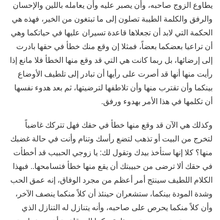
يطاوع الزوج صاحبه، وأن يصبر عليه وأن يعامله باللين والإحسان
والرفق والكلمة الطيبة تصلون إلى ما تبتغون من الخير، فهذه هي
الحكمة التي لابد أن تجعلاها قاعدة تسيران عليها في حياتكما وهي
أن تراعيا بعضكما بعضاً، فمثلا إن وقع منك خطأ في حقها بادرت
إلى إرضائها، بل ربما كانت هي التي قد وقع منها الخطأ فلا مانع إذا
رأيت منها أنها قد أصرت على رأيها أن تبادر إلى تلطيف الأوضاع
بينكما وأن تقترب منها وأن تلاطفها لترضيتها، ثم بعد هدوء نفسها
أن تكلمها في هذا الأمر بهدوء ورفق.
وكذلك هي الآن قد وقع منها خطأ في حقك فهل تتركك غاضباً
لتخرج من البيت أو تذهب لتضع رأسك وتنام وأنت في حالة غضبك
منها؟ كلا إنها ستأخذ بيدك وتقول لك: يا زوجي الحبيب قد أخطأت
في حقك ألا ترضى من حبيبتك أن يقع منها خطأ فتسامحها.. فبهذا
الكلام اللطيف سينتج أمر أعظم من مجرد الوفاق، إنه عمق الحب
وشدة المودة بينكما، ستشعران حينئذ أن كلاً منكما ينصف الآخر،
وأن كلاً منكما يحرص على صاحبه، وأنه يتنازل له التنازل الذي