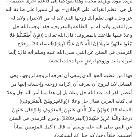
يزيده مودة ويزيده محبة، وهذا يقودكما إلى قاعدة أخرى عظيمة –
بل هي أعظم القواعد على الإطلاق – إنها أن تسيرا على طاعة الله
عز وجل، فهي تعلم أنك زوجها الذي لابد له من الاحترام ولابد له
من التقدير ولابد له من الطاعة بالمعروف، فقد أوجب الله جل
وعلا عليها طاعتك بالمعروف؛ قال الله تعالى: ((فَإِنْ أَطَعْنَكُمْ فَلا
تَبْغُوا عَلَيْهِنَّ سَبِيلًا إِنَّ اللَّهَ كَانَ عَلِيًّا كَبِيرًا))[النساء:34]، وخرّج
الترمذي في السنن عن النبي صلى الله عليه وسلم أنه قال: (أيما
امرأة ماتت وزوجها راضٍ عنها دخلت الجنة).
فهذا من عظيم الحق الذي ينبغي أن تعرفه الزوجة لزوجها، وفي
المقابل لابد للزوج أن يعرف أن إكرامه زوجته وإحسانه إليها من
أعظم القربات عند الله جل وعلا، بل إن هذا مما أمر الله جل وعلا
في كتابه العزيز، فقال جل وعلا: ((وَعَاشِرُوهُنَّ بِالْمَعْرُوفِ))
[النساء:19] ((وَلَهُنَّ مِثْلُ الَّذِي عَلَيْهِنَّ بِالْمَعْرُوفِ وَلِلرِّجَالِ عَلَيْهِنَّ
دَرَجَةٌ وَاللَّهُ عَزِيزٌ حَكِيمٌ))[البقرة:228]. وخرج الترمذي في السنن
عن النبي صلى الله عليه وسلم أنه قال: (أكمل المؤمنين إيماناً
أحسنهم خلقاً وخياركم خياركم لنسائهم).