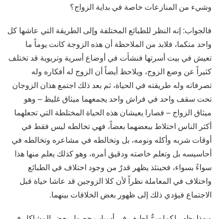
وشيء من المنازعات خاصة في بداية الزواج؟
فالجواب: إنه النظر للطبائع المختلفة وإلى الطريقة التي عاشها كل
واحد منكما، فلابد من الملاحظة أن هذه الزوجة كانت يوماً ما
تعيش في بيت أسرتها فنشأت في أوضاع أسرية وتربوية قد تختلف
كثيراً عن وضع الزوج، ويلاحظ أيضاً أن الزوج له أفكاره وله
تصرفاته وله طريقته في الحياة، ثم بعد ذلك اجتمع هذان الزوجان
تحت سقف واحد في فراش واحد يجمعهما ميثاق غليظ – وهو
ميثاق الزواج – فصارا يعيشان هذه الحياة المختلطة التي تجعلهما
أكثر الناس اختلاط ببعضهما بعضاً، فهي تخالطه ليس فقط في
أوقات شربه وأكله ونومه، بل وتخالطه في مشاعره وتخالطه في
أحاسيسه بل وتعلم خاصته ودقيق أمره، وهو كذلك يعلم منها هذا
سواءً بسواء، فحينئذ يظهر قدرٌ من وجود اختلاف في الطبائع
واختلاف في المعاملة نظراً لأن كلا الزوجين قد عاشا حياة قبل
الاجتماع فيؤدي ذلك إلى ظهور بعض الخلافات بينهما.
وبهذا يظهر لكما سرٌّ لطيف في أسباب حصول بعض المشاكل في