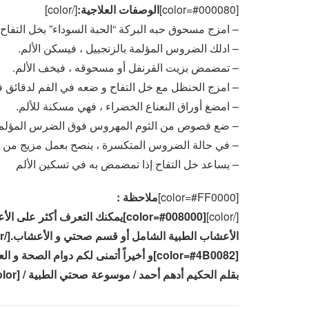
[color=#000080]
الوصفات العلاجية:
[/color]
– امزج مسحوق حبه البركة “الحبة السوداء” بخل التفا
– ادلك الضروس المؤلمة بالزنجبيل ، فيسكن الألم.
– تمضمض بزيت القرنفل أو مسحوقه ، فيخف الألم.
– امزج الحنظل مع خل التفاح و ضعه في الفم لدقائق 
– امضغ أوراق النعناع الخضراء ، فهي مسكنة للألم.
– ضع فصوص من الثوم المهروس فوق الضرس المؤلم.
– في حالة الضروس المتكسرة ، ينصح بعمل مزيج من الث
– يساعد خل التفاح إذا تمضمض به في تسكين الألم
[color=#FF0000]
ملاحظة :
[/color]
[color=#008000]يمكنك التعرف أكث
الأعشاب الطبية الشامل أو قسم صحتي و الأعشاب.[/color]
[color=#4B0082]و أخيراً أتمنى لكم دوام الصحة و العافية، و لا تنسونا من صالح دعائكم
بقلم الحكيم أدهم أحمد / موسوعة صحتي الطبية / www.9haty.com[/color]