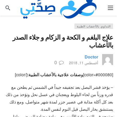
التداوي بالأعشاب الطبية
علاج البلغم و الكحة و الزكام و جلاء الصدر
بالأعشاب
Doctor
0
أغسطس 11, 2018
[color=#000080]
وصفات علاجية بالأعشاب الطبية:
[/color]
– يؤخذ قشر البصل بعد تجفيفه جيداً في الشمس ثم يطحن مع
قدره وزناً من لحاء البلوط ويعجنان في عسل نحل وتؤخذ من ذلك
بعد كل أكلة مذابة في عصير جزر لمدة شهر متواصل، ومع ذلك
يستنشق بخار البصل قبل النوم لنفس المدة.
– توجد في الثوم مادة الآليين وهى مادة مضادة للمرض ، ولذا