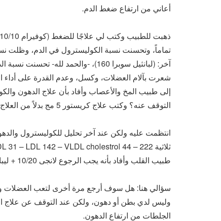
أعاني من ارتفاع ضغط الدم.
تماماً، وتحسنت نسبة الكوليسترول في الدم، وظلت نسب
آخر: (لبانثيل سوبرا 160)، -والحمد لل
شعرت بآلام العضلات، وكسل، وعدم القدرة على أداء ال
إلى طبيب المخ والأعصاب وأفاد بأن علاج الدهون وا
التوقف عنه؟ وكتب علاج كريستور 5 مج بدلاً من العلاج السابق، وأضاف فيتامين (ب)، والكارنتين بلس، وثيوتاسيد.
طبيب القلب وأفاد بأنه يجب الرجوع لانجى 10/20 + ليبانثيل سوبرا + اوميجا 3 لمدة شهرين، وعمل التحاليل مرة أخرى.
سؤالي هنا: هل سوف أرجع مرة أخرى لتعب العضلات وا
وليس لدي بطن أو دهون، ولكن عند التوقف عن علاج ا
الجلطات من ارتفاع الدهون.