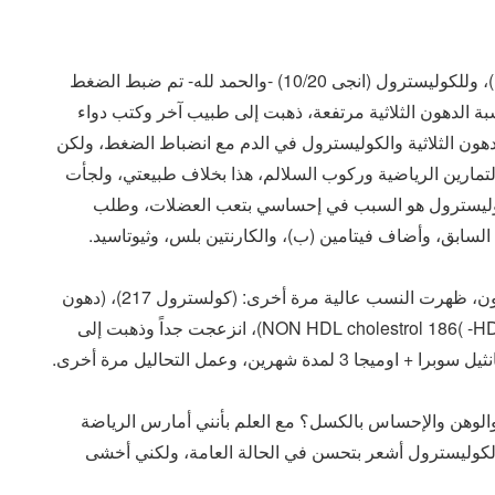
ذهبت للطبيب وكتب لي علاجًا للضغط (كوفيرام 10/10)، وللكوليسترول (انجى 10/20) -والحمد لله- تم ضبط الضغط
ة الدهون الثلاثية مرتفعة، ذهبت إلى طبيب آخر وكتب دواء
ه- تحسنت نسبة الدهون الثلاثية والكوليسترول في الدم مع انضباط الضغط، ولكن
تمارين الرياضية وركوب السلالم، هذا بخلاف طبيعتي، ولجأت
لكوليسترول هو السبب في إحساسي بتعب العضلات، وطلب
انتظمت عليه ولكن عند آخر تحليل للكوليسترول والدهون، ظهرت النسب عالية مرة أخرى: (كولسترول 217)، (دهون
ثلاثية 222 – HDL 31 – LDL 142 – VLDL cholestrol 44- )NON HDL cholestrol 186)، انزعجت جداً وذهبت إلى
لوهن والإحساس بالكسل؟ مع العلم بأنني أمارس الرياضة
لكوليسترول أشعر بتحسن في الحالة العامة، ولكني أخشى