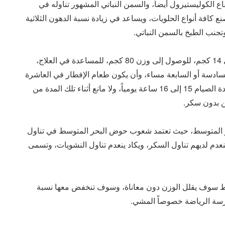
فاع الكوليستيرول أيضاً، والسمن النباتي المشهور تناوله في
كافة أنواع الحلويات، ويساعد في زيادة نسبة الدهون الثلاثية
تجنب الطبخ بالسمن النباتي.
ومن المفيد عمل حمية غذائية لإنقاص الوزن من 12 إلى 14 كجم، للوصول إلى وزن 80 كجم، للمساعدة في العلاج،
سادسة أو السابعة مساء، وأن يكون طعام الإفطار في العاشرة
أو الحادية عشر من صباح اليوم التالي، على أن تكون مدة الصيام 15 إلى 16 ساعة يومياً، ولا مانع أثناء تلك المدة من
ن بدون سكر.
ر المتوسط، حيث تعتمد شعوب حوض البحر المتوسط في تناول
نعدم لديهم تناول السكر، ويكاد ينعدم تناول النشويات، وتسمى
سط سوف يقلل الوزن دون معاناة، وسوف تنخفض معها نسبة
ارسة الرياضة خصوصاً المشي.