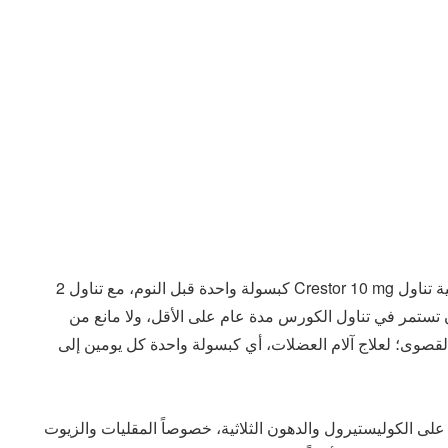
من الأدوية المناسبة لعلاج الكوليستيرول والدهون الثلاثية تناول Crestor 10 mg كبسولة واحدة قبل النوم، مع تناول 2
مرة واحدة، على أن تستمر في تناول الكورس مدة عام على الأقل، ولا مانع من
celebrex 200  عند الضرورة القصوى؛ لعلاج آلام العضلات، أي كبسولة واحدة كل يومين إلى
لى الكوليستيرول والدهون الثلاثية، خصوصاً المقليات والزيوت