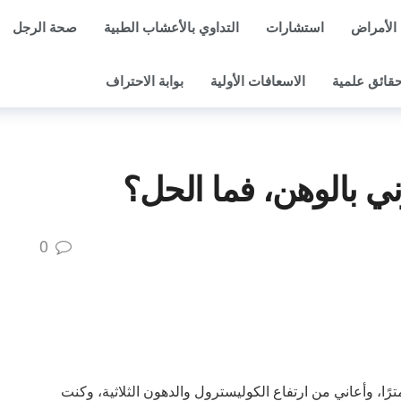
الأمراض
استشارات
التداوي بالأعشاب الطبية
صحة الرجل
قائق علمية
الاسعافات الأولية
بوابة الاحتراف
ي بالوهن، فما الحل؟
0
امًا، وزني 94 كيلوجراما، وطولي 182 سنتمترًا، وأعاني من ارتفاع الكوليسترول والدهون الثلاثية، وكنت