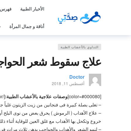
الأخبار الطبية
فهرس 
أناقة و جمال المرأة
ح
التداوي بالأعشاب الطبية
علاج سقوط شعر الحواج
Doctor
أغسطس 11, 2018
[color=#000080]
وصفات علاجية بالأعشاب الطبية:
[/color]
– تغلى بصلة كبيرة فى فنجانين من زيت الزيتون غلياً جي
– علاج الأهداب ( الرموش ) يحرق بعض من نوى البلح أو
خروع وتكحل بها الأهداب مع غلق العين للوقاية أثناء ذلك
– لنمو الشعر والأهداب والحواجب يدهن ثلاث مرات فى ا