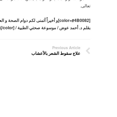
تعالى.
[color=#4B0082]و أخيراً أتمنى لكم دوام الصحة و العافية، و لا تنسونا من صالح دعائكم
بقلم د. أحمد عوض / موسوعة صحتي الطبية / www.9haty.com[/color]
Previous Article
علاج سقوط الشعر بالأعشاب