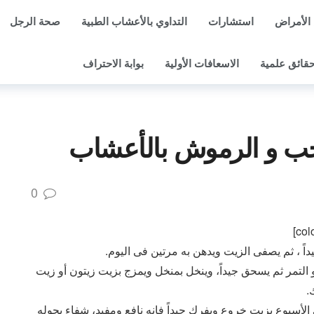
الأمراض
استشارات
التداوي بالأعشاب الطبية
صحة الرجل
قائق علمية
الاسعافات الأولية
بوابة الاحتراف
ب و الرموش بالأعشاب
0
داً ، ثم يصفى الزيت ويدهن به مرتين فى اليوم.
 التمر ثم يسحق جيداً، وينخل بمنخل ويمزج بزيت زيتون أو زيت
.
لأسبوع بزيت خروع ويفرك جيداً فإنه نافع ومفيد، شفاء بحوله