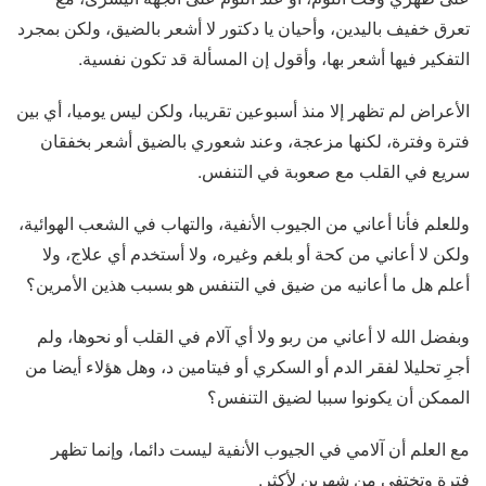
تعرق خفيف باليدين، وأحيان يا دكتور لا أشعر بالضيق، ولكن بمجرد
التفكير فيها أشعر بها، وأقول إن المسألة قد تكون نفسية.
الأعراض لم تظهر إلا منذ أسبوعين تقريبا، ولكن ليس يوميا، أي بين
فترة وفترة، لكنها مزعجة، وعند شعوري بالضيق أشعر بخفقان
سريع في القلب مع صعوبة في التنفس.
وللعلم فأنا أعاني من الجيوب الأنفية، والتهاب في الشعب الهوائية،
ولكن لا أعاني من كحة أو بلغم وغيره، ولا أستخدم أي علاج، ولا
أعلم هل ما أعانيه من ضيق في التنفس هو بسبب هذين الأمرين؟
وبفضل الله لا أعاني من ربو وﻻ أي آلام في القلب أو نحوها، ولم
أجرِ تحليلا لفقر الدم أو السكري أو فيتامين د، وهل هؤلاء أيضا من
الممكن أن يكونوا سببا لضيق التنفس؟
مع العلم أن آلامي في الجيوب الأنفية ليست دائما، وإنما تظهر
فترة وتختفي من شهرين لأكثر.