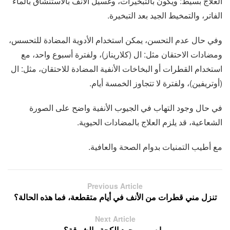
العلاج بسيط: ويكون بالتبخيرات، وغسيل الأنف بالاستنشاق بالماء
الفاتر، والتمخيط الجيد بعد التبخيرة.
وفي حال عدم التحسن، يمكن استخدام الأدوية المضادة للتحسس،
ومضادات الاحتقان مثل: ال (كلاريناز)، ولفترة أسبوع واحد، مع
استخدام القطرات أو البخاخات الأنفية المضادة للاحتقان، مثل: ال
(أوتريفين)، ولفترة لا تتجاوز الخمسة أيام.
في حال وجود التهاب في الجيوب الأنفية واضح على الصورة
الشعاعية، قد يلزم العلاج بالمضادات الحيوية.
مع أطيب التمنيات بدوام الصحة والعافية.
Previous Article
تنزل مني قطرات من الأنف في أيام متقطعة، فما هذه الحالة؟
Next Article
ما سبب وجود الكحة والشرقة؟