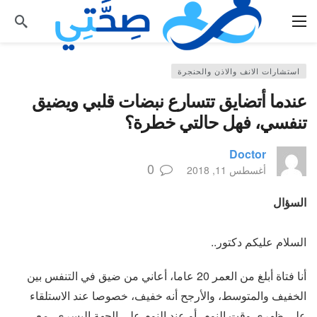
استشارات الانف والاذن والحنجرة
عندما أتضايق تتسارع نبضات قلبي ويضيق
تنفسي، فهل حالتي خطرة؟
Doctor
0
أغسطس 11, 2018
السؤال
السلام عليكم دكتور..
أنا فتاة أبلغ من العمر 20 عاما، أعاني من ضيق في التنفس بين
الخفيف والمتوسط، والأرجح أنه خفيف، خصوصا عند الاستلقاء
على ظهري وقت النوم، أو عند النوم على الجهة اليسرى، مع